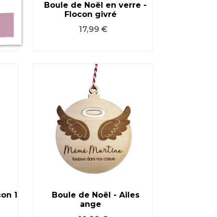
s -
Boule de Noël en verre -
Flocon givré
VOIR LE PRODUIT
Prix
17,99 €
con 1
Boule de Noël - Ailes
ange
VOIR LE PRODUIT