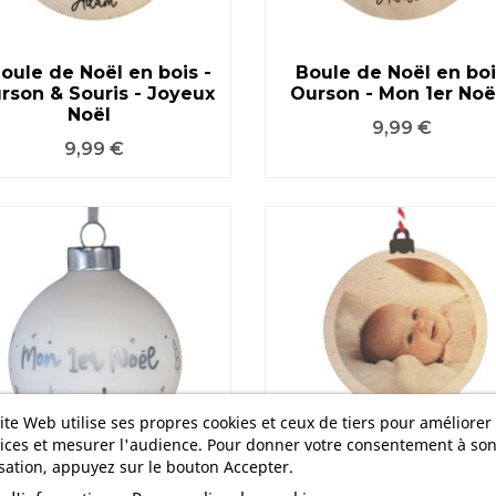
oule de Noël en bois -
Boule de Noël en boi
rson & Souris - Joyeux
Ourson - Mon 1er Noë
VOIR LE PRODUIT
VOIR LE PRODUIT
Noël
Prix
9,99 €
Prix
9,99 €
ite Web utilise ses propres cookies et ceux de tiers pour améliorer
ices et mesurer l'audience. Pour donner votre consentement à so
isation, appuyez sur le bouton Accepter.