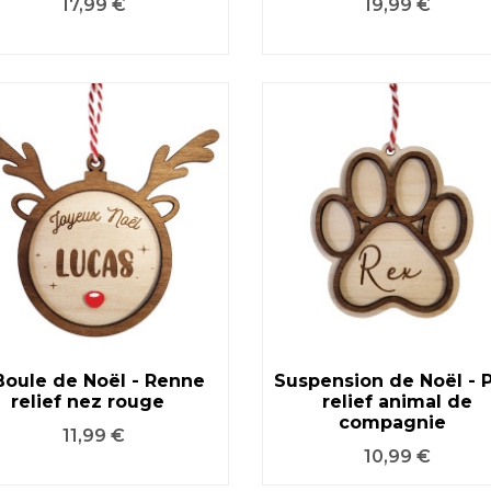
Prix
Prix
17,99 €
19,99 €
Boule de Noël - Renne
Suspension de Noël - 
relief nez rouge
relief animal de
VOIR LE PRODUIT
VOIR LE PRODUIT
compagnie
Prix
11,99 €
Prix
10,99 €