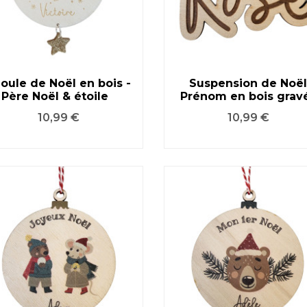
oule de Noël en bois -
Suspension de Noël
Père Noël & étoile
Prénom en bois grav
VOIR LE PRODUIT
VOIR LE PRODUIT
Prix
Prix
10,99 €
10,99 €