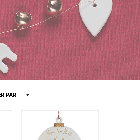

ER PAR