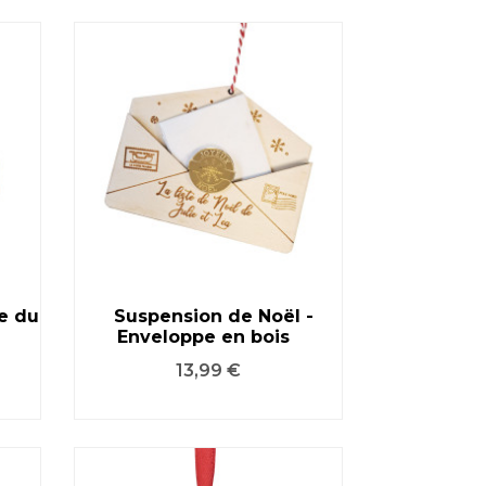
e du
Suspension de Noël -
Enveloppe en bois
VOIR LE PRODUIT
Prix
13,99 €