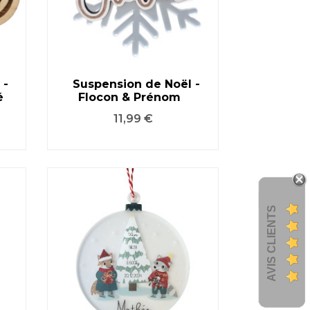
 -
Suspension de Noël -
é
Flocon & Prénom
VOIR LE PRODUIT
Prix
11,99 €
AVIS CLIENTS