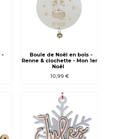
 -
Boule de Noël en bois -
Renne & clochette - Mon 1er
VOIR LE PRODUIT
Noël
Prix
10,99 €