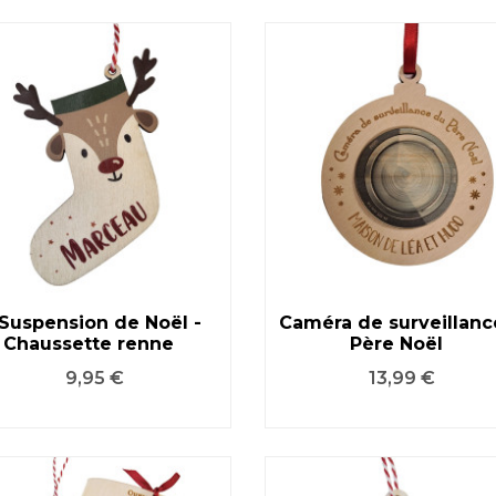
Suspension de Noël -
Caméra de surveillanc
Chaussette renne
Père Noël
VOIR LE PRODUIT
VOIR LE PRODUIT
Prix
Prix
9,95 €
13,99 €