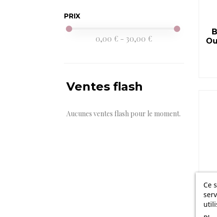
PRIX
B
0,00 € - 30,00 €
Ou
Ventes flash
Aucunes ventes flash pour le moment.
Ce s
serv
util