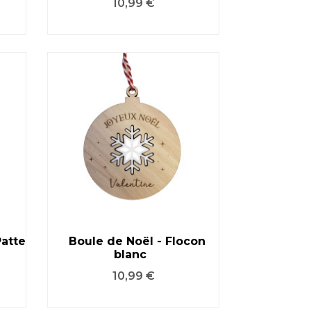
Prix
10,99 €
Patte
Boule de Noël - Flocon
blanc
VOIR LE PRODUIT
Prix
10,99 €