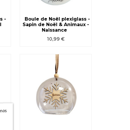
s -
Boule de Noël plexiglass -
l
Sapin de Noël & Animaux -
VOIR LE PRODUIT
Naissance
Prix
10,99 €
 nos
n