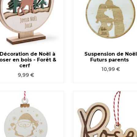
Décoration de Noël à
Suspension de Noël
oser en bois - Forêt &
Futurs parents
VOIR LE PRODUIT
VOIR LE PRODUIT
cerf
Prix
10,99 €
Prix
9,99 €