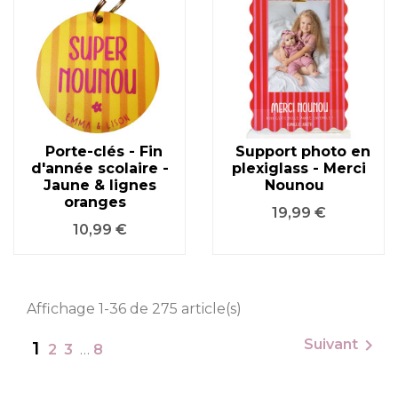
Porte-clés - Fin
Support photo en
d'année scolaire -
plexiglass - Merci
Jaune & lignes
Nounou
oranges
Prix
19,99 €
Prix
10,99 €
Affichage 1-36 de 275 article(s)

Suivant
1
2
3
…
8