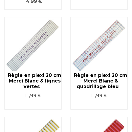
Prix
14,99 €
Règle en plexi 20 cm
Règle en plexi 20 cm
- Merci Blanc & lignes
- Merci Blanc &
vertes
quadrillage bleu
Prix
Prix
11,99 €
11,99 €