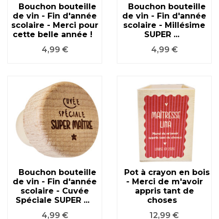
Bouchon bouteille
Bouchon bouteille
de vin - Fin d'année
de vin - Fin d'année
scolaire - Merci pour
scolaire - Millésime
cette belle année !
SUPER ...
Prix
Prix
4,99 €
4,99 €
Bouchon bouteille
Pot à crayon en bois
de vin - Fin d'année
- Merci de m'avoir
scolaire - Cuvée
appris tant de
Spéciale SUPER ...
choses
Prix
Prix
4,99 €
12,99 €