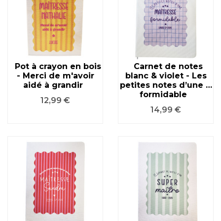
Pot à crayon en bois
Carnet de notes
- Merci de m'avoir
blanc & violet - Les
aidé à grandir
petites notes d’une …
formidable
Prix
12,99 €
Prix
14,99 €