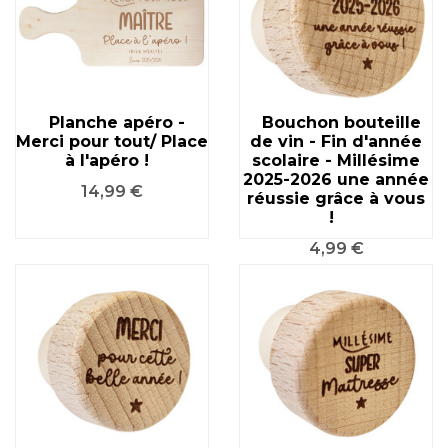
Planche apéro -
Bouchon bouteille
Merci pour tout/ Place
de vin - Fin d'année
à l'apéro !
scolaire - Millésime
2025-2026 une année
Prix
14,99 €
réussie grâce à vous
!
Prix
4,99 €