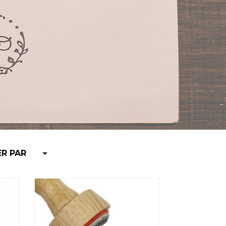

ER PAR