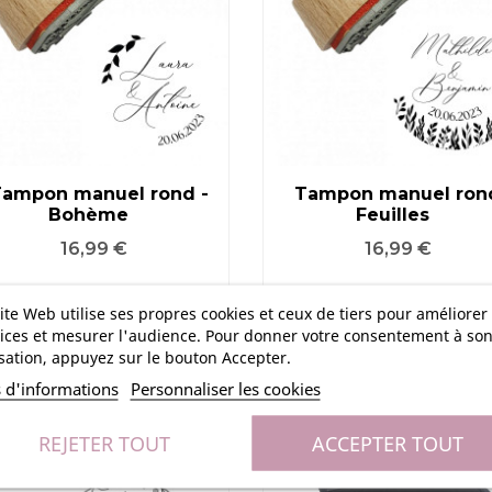
Tampon manuel rond -
Tampon manuel rond
Bohème
Feuilles
VOIR LE PRODUIT
VOIR LE PRODUIT
Prix
Prix
16,99 €
16,99 €
ite Web utilise ses propres cookies et ceux de tiers pour améliorer
ices et mesurer l'audience. Pour donner votre consentement à so
isation, appuyez sur le bouton Accepter.
s d'informations
Personnaliser les cookies
REJETER TOUT
ACCEPTER TOUT