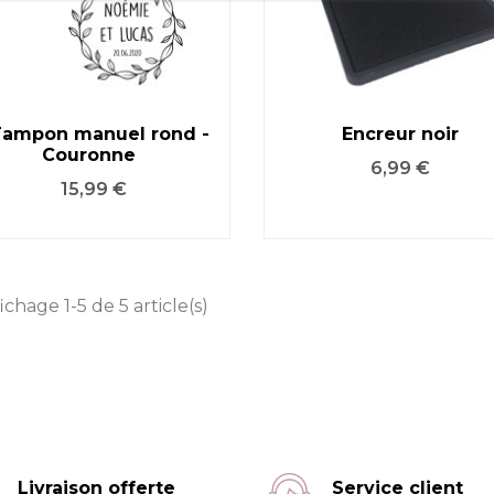
Tampon manuel rond -
Encreur noir
Couronne
VOIR LE PRODUIT
VOIR LE PRODUIT
Prix
6,99 €
Prix
15,99 €
ichage 1-5 de 5 article(s)
Livraison offerte
Service client