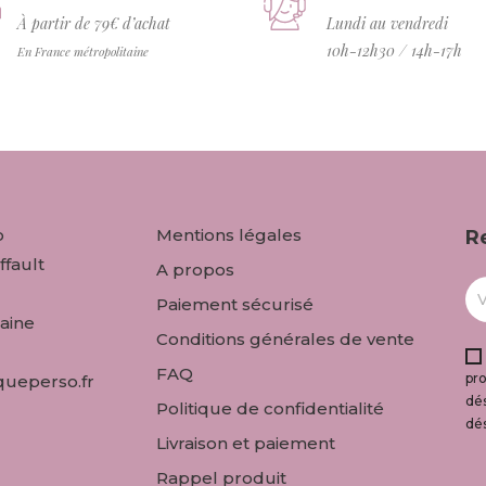
À partir de 79€ d’achat
Lundi au vendredi
10h-12h30 / 14h-17h
En France métropolitaine
o
Mentions légales
R
ffault
A propos
Paiement sécurisé
aine
Conditions générales de vente
FAQ
pr
ueperso.fr
dés
Politique de confidentialité
dé
Livraison et paiement
Rappel produit