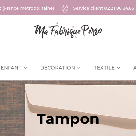
at (France métropolitaine)
Service client
02.31.86.34.65
ENFANT
DÉCORATION
TEXTILE
Tampon