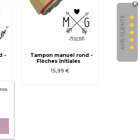
AVIS CLIENTS
 -
Tampon manuel rond -
Flèches initiales
VOIR LE PRODUIT
Prix
15,99 €
 nos
n