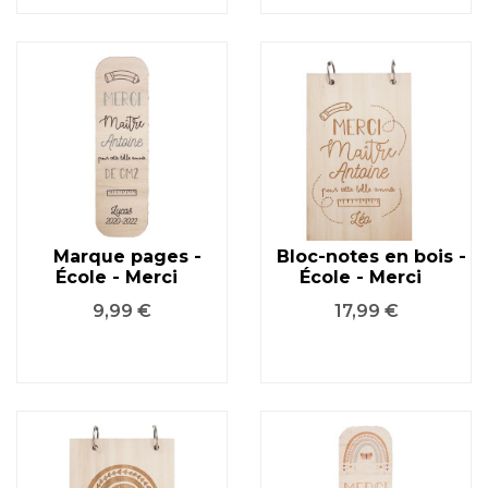
Marque pages -
Bloc-notes en bois -
École - Merci
École - Merci
Prix
Prix
9,99 €
17,99 €