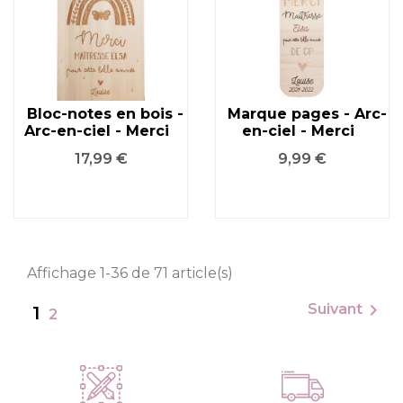
Bloc-notes en bois -
Marque pages - Arc-
Arc-en-ciel - Merci
en-ciel - Merci
Prix
Prix
17,99 €
9,99 €
Affichage 1-36 de 71 article(s)

Suivant
1
2