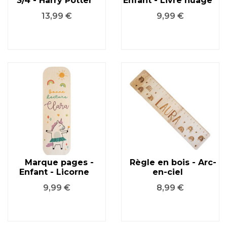
3/4 - Harry Potter
Enfant - Livre nuage
Prix
Prix
13,99 €
9,99 €
Marque pages -
Règle en bois - Arc-
Enfant - Licorne
en-ciel
Prix
Prix
9,99 €
8,99 €