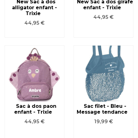
New Sac à dos
New Sac à dos girafe
alligator enfant -
enfant - Trixie
Trixie
Prix
44,95 €
Prix
44,95 €
Sac à dos paon
Sac filet - Bleu -
enfant - Trixie
Message tendance
Prix
Prix
44,95 €
19,99 €