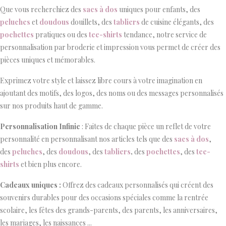
Que vous recherchiez des
sacs à dos
uniques pour enfants, des
peluches
et
doudous
douillets, des
tabliers
de cuisine élégants, des
pochettes
pratiques ou des
tee-shirts
tendance, notre service de
personnalisation par broderie et impression vous permet de créer des
pièces uniques et mémorables.
Exprimez votre style et laissez libre cours à votre imagination en
ajoutant des motifs, des logos, des noms ou des messages personnalisés
sur nos produits haut de gamme.
Personnalisation Infinie
: Faites de chaque pièce un reflet de votre
personnalité en personnalisant nos articles tels que des
sacs à dos
,
des
peluches
, des
doudous
, des
tabliers
,
des
pochettes
, des
tee-
shirts
et bien plus encore.
Cadeaux uniques :
Offrez des cadeaux personnalisés qui créent des
souvenirs durables pour des occasions spéciales comme la rentrée
scolaire, les fêtes des grands-parents, des parents, les anniversaires,
les mariages, les naissances ...