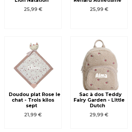
Lion Natation
Renard Athlétisme
Prix
Prix
25,99 €
25,99 €
Doudou plat Rose le
Sac à dos Teddy
chat - Trois kilos
Fairy Garden - Little
sept
Dutch
Prix
Prix
21,99 €
29,99 €