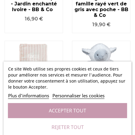
- Jardin enchanté
famille rayé vert de
Ivoire - BB & Co
gris avec poche - BB
& Co
Prix
16,90 €
Prix
19,90 €
Ce site Web utilise ses propres cookies et ceux de tiers
pour améliorer nos services et mesurer l'audience. Pour
donner votre consentement à son utilisation, appuyez sur
le bouton Accepter.
Plus d'informations
Personnaliser les cookies
Protège-livret de
Peluche de
famille rayé galet
Naissance - Mouton
ACCEPTER TOUT
avec poche photo -
Prix
36,99 €
BB & Co
Prix
19,90 €
REJETER TOUT