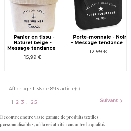
Panier en tissu -
Porte-monnaie - Noir
Naturel beige -
- Message tendance
Message tendance
Prix
12,99 €
Prix
15,99 €
Affichage 1-36 de 893 article(s)

Suivant
1
2
3
…
25
Découvrez notre vaste gamme de produits textiles
personnalisables, où la créativité rencontre la qualité.