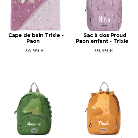
Cape de bain Trixie -
Sac à dos Proud
Paon
Paon enfant - Trixie
Prix
Prix
34,99 €
39,99 €