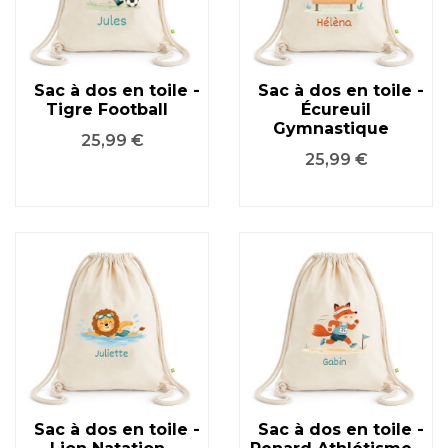
Sac à dos en toile -
Sac à dos en toile -
Tigre Football
Écureuil
Gymnastique
Prix
25,99 €
Prix
25,99 €
Sac à dos en toile -
Sac à dos en toile -