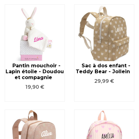
Pantin mouchoir -
Sac à dos enfant -
Lapin étoile - Doudou
Teddy Bear - Jollein
et compagnie
Prix
29,99 €
Prix
19,90 €