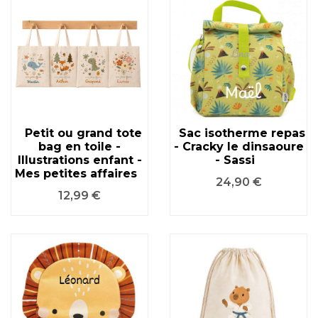
Petit ou grand tote
Sac isotherme repas
bag en toile -
- Cracky le dinsaoure
Illustrations enfant -
- Sassi
Mes petites affaires
Prix
24,90 €
Prix
12,99 €