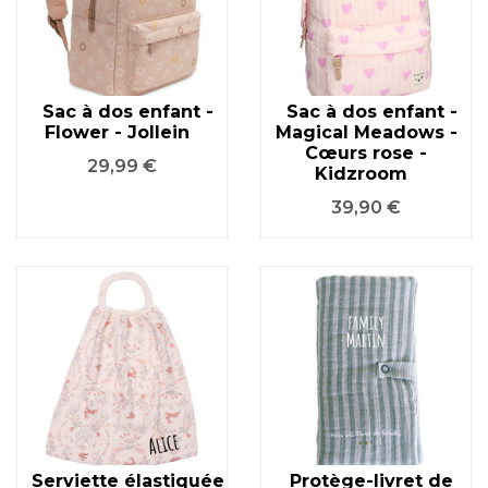
Sac à dos enfant -
Sac à dos enfant -
Flower - Jollein
Magical Meadows -
Cœurs rose -
Prix
29,99 €
Kidzroom
Prix
39,90 €
Serviette élastiquée
Protège-livret de