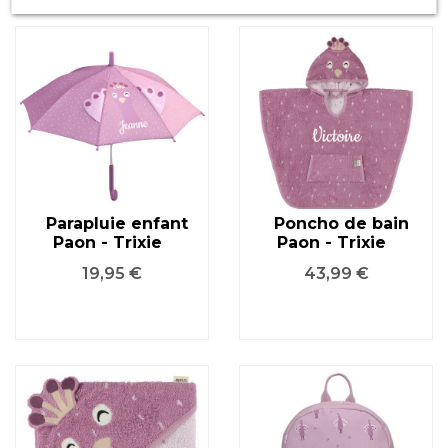
Parapluie enfant
Poncho de bain
Paon - Trixie
Paon - Trixie
Prix
Prix
19,95 €
43,99 €