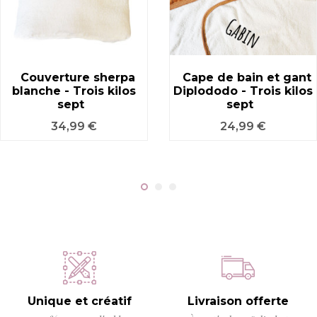
Couverture sherpa
Cape de bain et gant
blanche - Trois kilos
Diplododo - Trois kilos
sept
sept
Prix
Prix
34,99 €
24,99 €
Unique et créatif
Livraison offerte