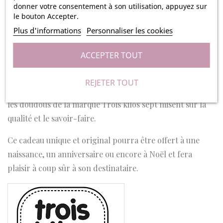
donner votre consentement à son utilisation, appuyez sur
ses mains un tissu carré aux motifs très tendances et
le bouton Accepter.
dans l'air du temps personnalisable avec le prénom de
Plus d'informations
Personnaliser les cookies
votre enfant. Cette peluche-mouchoir sera parfaite
comme premier doudou pour accompagner votre enfant
ACCEPTER TOUT
lors de ses premières nuits et aventures !
REJETER TOUT
Grâce à leurs matières douces et leurs finitions soignées,
les doudous de la marque Trois kilos sept misent sur la
qualité et le savoir-faire.
Ce cadeau unique et original pourra être offert à une
naissance, un anniversaire ou encore à Noël et fera
plaisir à coup sûr à son destinataire.