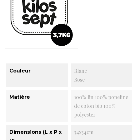
Blanc
Couleur
Rose
100% lin 100% popeline
Matière
de coton bio 100%
polyester
34x34cm
Dimensions (L x P x