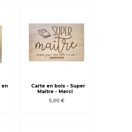
m en
Carte en bois - Super
Maître - Merci
VOIR LE PRODUIT
Prix
5,00 €