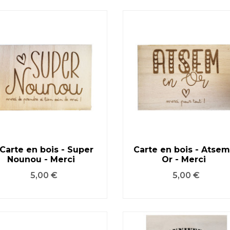
Carte en bois - Super
Carte en bois - Atse
Nounou - Merci
Or - Merci
VOIR LE PRODUIT
VOIR LE PRODUIT
Prix
Prix
5,00 €
5,00 €