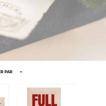

ER PAR