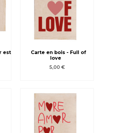
r est
Carte en bois - Full of
love
VOIR LE PRODUIT
Prix
5,00 €