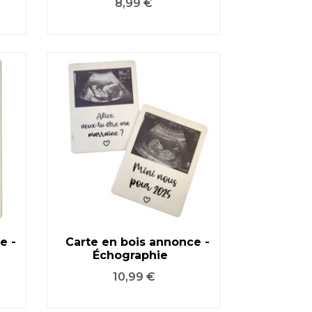
Prix
8,99 €
e -
Carte en bois annonce -
Échographie
VOIR LE PRODUIT
Prix
10,99 €