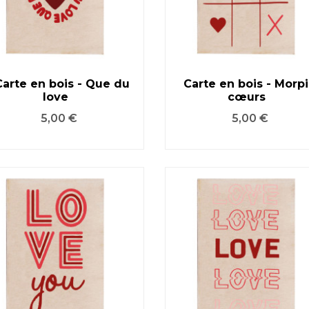
Carte en bois - Que du
Carte en bois - Morp
love
cœurs
VOIR LE PRODUIT
VOIR LE PRODUIT
Prix
Prix
5,00 €
5,00 €