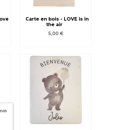
Love
Carte en bois - LOVE is in
the air
VOIR LE PRODUIT
Prix
5,00 €
 nos
n