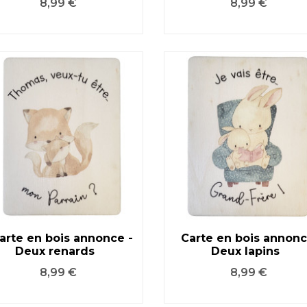
Prix
Prix
8,99 €
8,99 €
arte en bois annonce -
Carte en bois annonc
Deux renards
Deux lapins
VOIR LE PRODUIT
VOIR LE PRODUIT
Prix
Prix
8,99 €
8,99 €