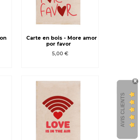
ion
Carte en bois - More amor
por favor
VOIR LE PRODUIT
Prix
5,00 €
AVIS CLIENTS