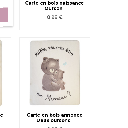
UR
Carte en bois naissance -
Ourson
VOIR LE PRODUIT
Prix
8,99 €
e -
Carte en bois annonce -
Deux oursons
VOIR LE PRODUIT