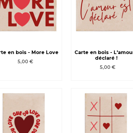
rte en bois - More Love
Carte en bois - L'amou
déclaré !
VOIR LE PRODUIT
VOIR LE PRODUIT
Prix
5,00 €
Prix
5,00 €