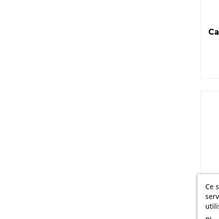
Ca
Ce s
serv
util