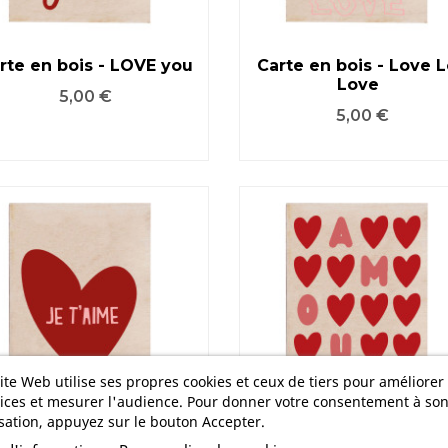
rte en bois - LOVE you
Carte en bois - Love 
Love
VOIR LE PRODUIT
VOIR LE PRODUIT
Prix
5,00 €
Prix
5,00 €
ite Web utilise ses propres cookies et ceux de tiers pour améliorer
ices et mesurer l'audience. Pour donner votre consentement à so
isation, appuyez sur le bouton Accepter.