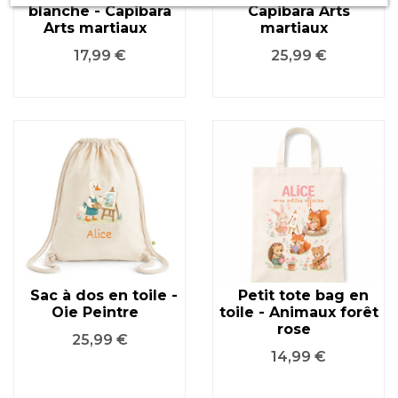
blanche - Capibara
Capibara Arts
Arts martiaux
martiaux
Prix
Prix
17,99 €
25,99 €
Sac à dos en toile -
Petit tote bag en
Oie Peintre
toile - Animaux forêt
rose
Prix
25,99 €
Prix
14,99 €