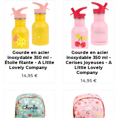
Gourde en acier
Gourde en acier
inoxydable 350 ml -
inoxydable 350 ml -
Étoile filante - A Little
Cerises joyeuses - A
Lovely Company
Little Lovely
Company
Prix
14,95 €
Prix
14,95 €