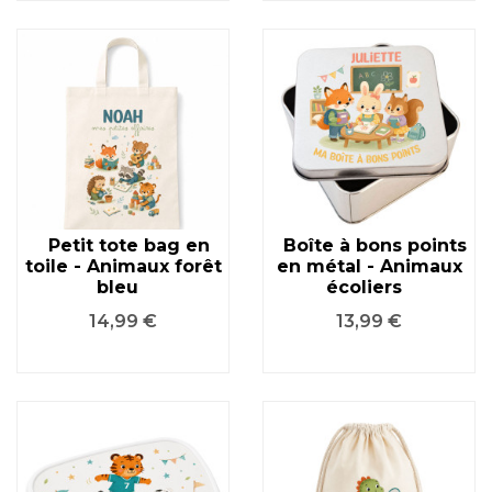
Petit tote bag en
Boîte à bons points
toile - Animaux forêt
en métal - Animaux
bleu
écoliers
Prix
Prix
14,99 €
13,99 €