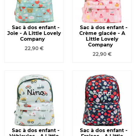
Sac à dos enfant -
Sac à dos enfant -
Joie - A Little Lovely
Crème glacée - A
Company
Little Lovely
Company
Prix
22,90 €
Prix
22,90 €
Sac à dos enfant -
Sac à dos enfant -