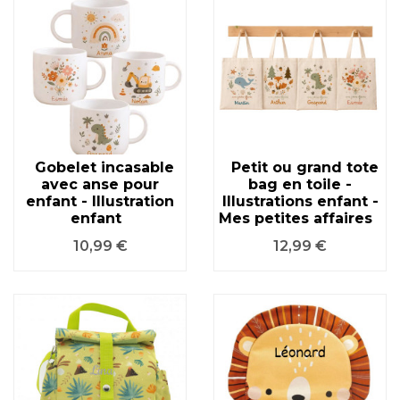
Gobelet incasable
Petit ou grand tote
avec anse pour
bag en toile -
enfant - Illustration
Illustrations enfant -
enfant
Mes petites affaires
Prix
Prix
10,99 €
12,99 €