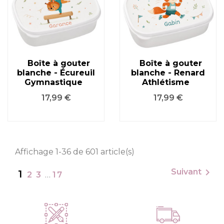
Boîte à gouter
Boîte à gouter
blanche - Écureuil
blanche - Renard
Gymnastique
Athlétisme
Prix
Prix
17,99 €
17,99 €
Affichage 1-36 de 601 article(s)

Suivant
1
2
3
…
17