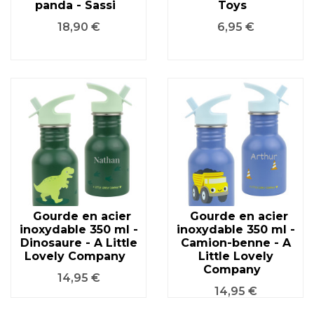
panda - Sassi
Toys
Prix
Prix
18,90 €
6,95 €
Gourde en acier
Gourde en acier
inoxydable 350 ml -
inoxydable 350 ml -
Dinosaure - A Little
Camion-benne - A
Lovely Company
Little Lovely
Company
Prix
14,95 €
Prix
14,95 €