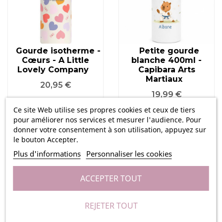
Gourde isotherme -
Petite gourde
Cœurs - A Little
blanche 400ml -
Lovely Company
Capibara Arts
Martiaux
Prix
20,95 €
Prix
19,99 €
Ce site Web utilise ses propres cookies et ceux de tiers
pour améliorer nos services et mesurer l'audience. Pour
donner votre consentement à son utilisation, appuyez sur
le bouton Accepter.
Plus d'informations
Personnaliser les cookies
ACCEPTER TOUT
REJETER TOUT
Boîte à gouter
Sac à dos en toile -