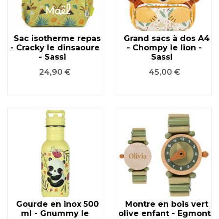
Sac isotherme repas
Grand sacs à dos A4
- Cracky le dinsaoure
- Chompy le lion -
- Sassi
Sassi
Prix
Prix
24,90 €
45,00 €
Gourde en inox 500
Montre en bois vert
ml - Gnummy le
olive enfant - Egmont