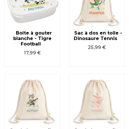
Boîte à gouter
Sac à dos en toile -
blanche - Tigre
Dinosaure Tennis
Football
Prix
25,99 €
Prix
17,99 €