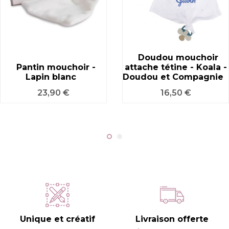
Doudou mouchoir
Pantin mouchoir -
attache tétine - Koala -
Lapin blanc
Doudou et Compagnie
Prix
Prix
23,90 €
16,50 €
Unique et créatif
Livraison offerte