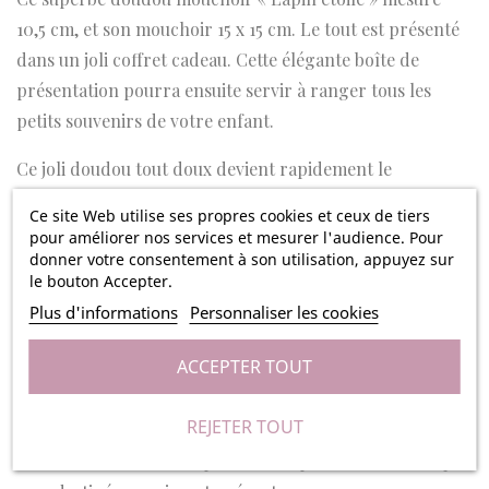
10,5 cm, et son mouchoir 15 x 15 cm. Le tout est présenté
dans un joli coffret cadeau. Cette élégante boîte de
présentation pourra ensuite servir à ranger tous les
petits souvenirs de votre enfant.
Ce joli doudou tout doux devient rapidement le
compagnon préféré de votre enfant. Il est fabriqué dans
Ce site Web utilise ses propres cookies et ceux de tiers
un tissu aux couleurs et motifs tendance. Ce doudou
pour améliorer nos services et mesurer l'audience. Pour
deviendra un objet rassurant que votre enfant pourra
donner votre consentement à son utilisation, appuyez sur
le bouton Accepter.
garder durant toute sa petite enfance. La petite peluche
Plus d'informations
Personnaliser les cookies
et son mouchoir sont composés de polyester de grande
qualité. Ce doudou est personnalisable avec le prénom
ACCEPTER TOUT
de votre choix, brodé sur le mouchoir du petit lapin.
REJETER TOUT
Ce doudou enfantin est le cadeau parfait à offrir lors
d’une naissance et fera plaisir à coup sûr à l’enfant à qui