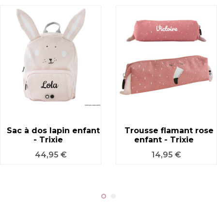
Sac à dos lapin enfant
Trousse flamant rose
- Trixie
enfant - Trixie
Prix
Prix
44,95 €
14,95 €