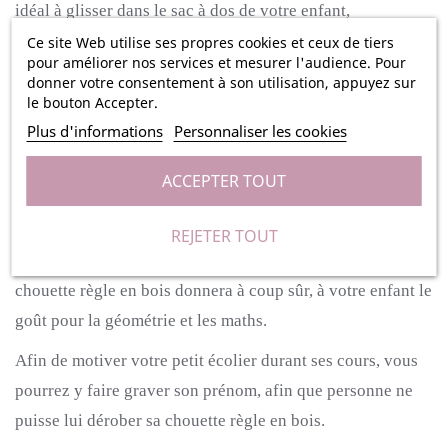
idéal à glisser dans le sac à dos de votre enfant,
fabriquée en bois cette règle permettra de mesurer des
Ce site Web utilise ses propres cookies et ceux de tiers
pour améliorer nos services et mesurer l'audience. Pour
formes et des traits durant les cours de géométrie de votre
donner votre consentement à son utilisation, appuyez sur
enfant.
Mais également de tracer des lignes droites et ainsi
le bouton Accepter.
avoir des cahiers toujours soignés.
Plus d'informations
Personnaliser les cookies
Votre enfant sera le plus cool de la classe avec sa
ACCEPTER TOUT
ravissante règle personnalisée aussi pratique
qu’originale.
Cet accessoire idéal pour l’école ou la
REJETER TOUT
maison saura se démarquer et plaira à votre enfant.
Cette
chouette règle en bois donnera à coup sûr, à votre enfant le
goût pour la géométrie et les maths.
Afin de motiver votre petit écolier durant ses cours, vous
pourrez y faire graver son prénom, afin que personne ne
puisse lui dérober sa chouette règle en bois.