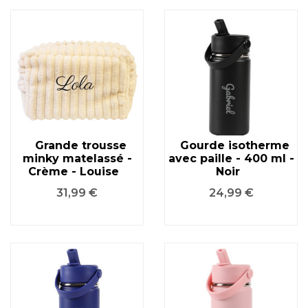
Grande trousse
Gourde isotherme
minky matelassé -
avec paille - 400 ml -
Crème - Louise
Noir
Prix
Prix
31,99 €
24,99 €