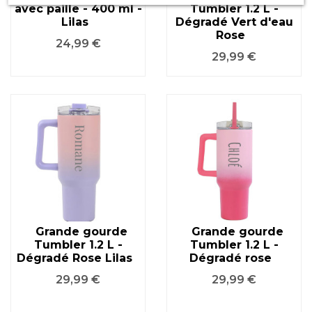
avec paille - 400 ml -
Tumbler 1.2 L -
Lilas
Dégradé Vert d'eau
Rose
Prix
24,99 €
Prix
29,99 €
Grande gourde
Grande gourde
Tumbler 1.2 L -
Tumbler 1.2 L -
Dégradé Rose Lilas
Dégradé rose
Prix
Prix
29,99 €
29,99 €