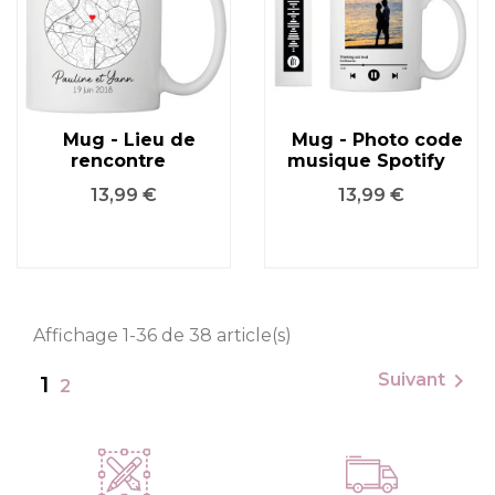
Mug - Lieu de
Mug - Photo code
rencontre
musique Spotify
Prix
Prix
13,99 €
13,99 €
Affichage 1-36 de 38 article(s)

Suivant
1
2