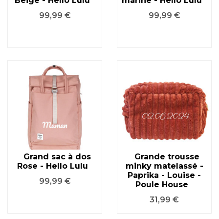
Beige - Hello Lulu
marine - Hello Lulu
Prix
Prix
99,99 €
99,99 €
Grand sac à dos
Grande trousse
Rose - Hello Lulu
minky matelassé -
Paprika - Louise -
Prix
99,99 €
Poule House
Prix
31,99 €