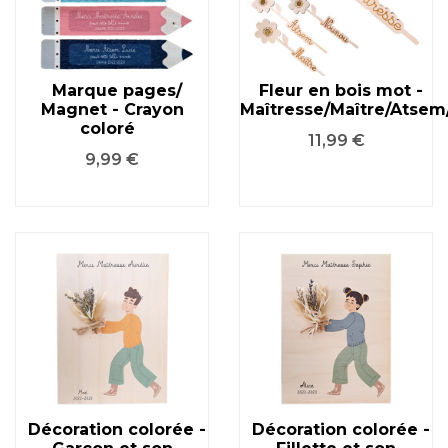
Marque pages/
Fleur en bois mot -
Magnet - Crayon
Maîtresse/Maître/Atse
coloré
Prix
11,99 €
Prix
9,99 €
Décoration colorée -
Décoration colorée -