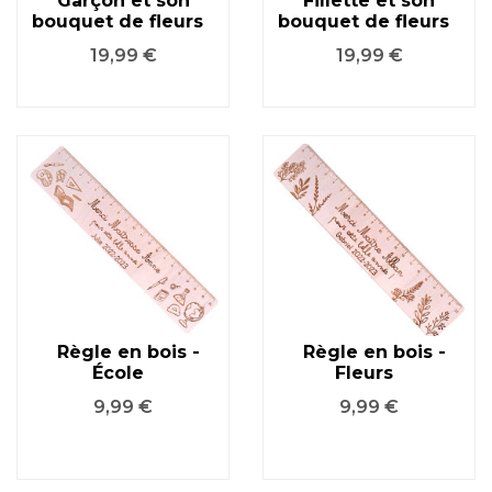
Garçon et son
Fillette et son
bouquet de fleurs
bouquet de fleurs
Prix
Prix
19,99 €
19,99 €
Règle en bois -
Règle en bois -
École
Fleurs
Prix
Prix
9,99 €
9,99 €