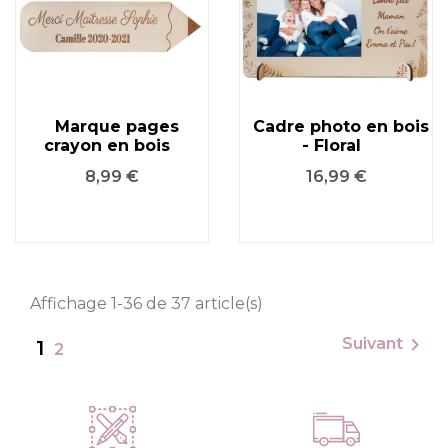
Marque pages
Cadre photo en bois
crayon en bois
- Floral
Prix
Prix
8,99 €
16,99 €
Affichage 1-36 de 37 article(s)

Suivant
1
2