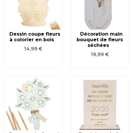
Dessin coupe fleurs
Décoration main
à colorier en bois
bouquet de fleurs
séchées
Prix
14,99 €
Prix
19,99 €