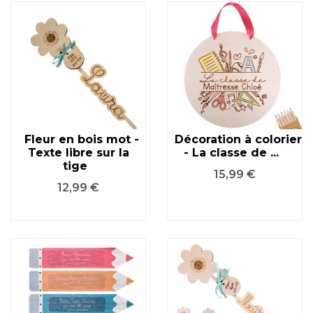
Fleur en bois mot -
Décoration à colorier
Texte libre sur la
- La classe de ...
tige
Prix
15,99 €
Prix
12,99 €