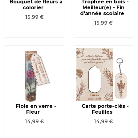
Bouquet de fleurs à
Trophée en bois -
colorier
Meilleur(e) - Fin
d'année scolaire
Prix
15,99 €
Prix
15,99 €
Fiole en verre -
Carte porte-clés -
Fleur
Feuilles
Prix
Prix
14,99 €
14,99 €