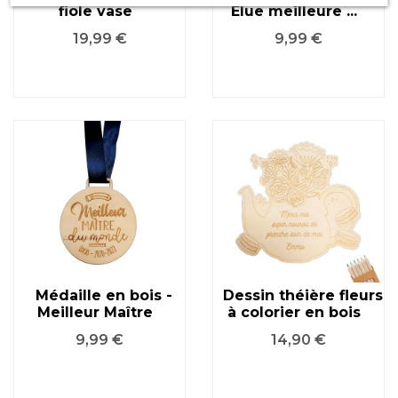
fiole vase
Élue meilleure ...
Prix
Prix
19,99 €
9,99 €
Médaille en bois -
Dessin théière fleurs
Meilleur Maître
à colorier en bois
Prix
Prix
9,99 €
14,90 €