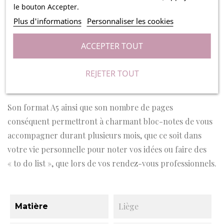
le bouton Accepter.
votre bureau. Ce joli petit carnet ne vous quittera plus.
Plus d'informations
Personnaliser les cookies
Avec son élégante couverture en liège personnalisable,
vous pourrez le customiser à votre convenance.
ACCEPTER TOUT
Il est composé de 160 pages qui comportent de fines
lignes afin de faciliter la prise de notes. Il se ferme très
REJETER TOUT
facilement grâce à un petit élastique marron.
Son format A5 ainsi que son nombre de pages
conséquent permettront à charmant bloc-notes de vous
accompagner durant plusieurs mois, que ce soit dans
votre vie personnelle pour noter vos idées ou faire des
« to do list », que lors de vos rendez-vous professionnels.
Liège
Matière