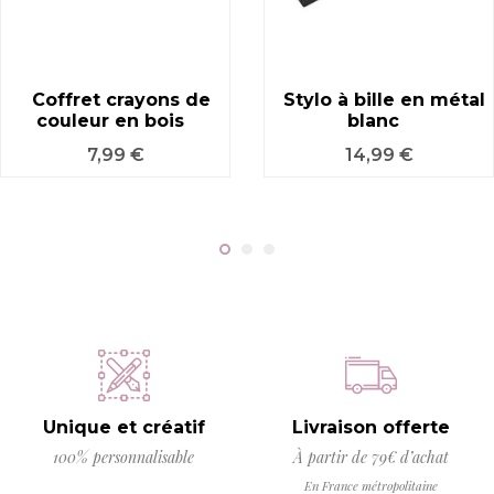
Coffret crayons de
Stylo à bille en métal
couleur en bois
blanc
Prix
Prix
7,99 €
14,99 €
Unique et créatif
Livraison offerte
100% personnalisable
À partir de 79€ d’achat
En France métropolitaine