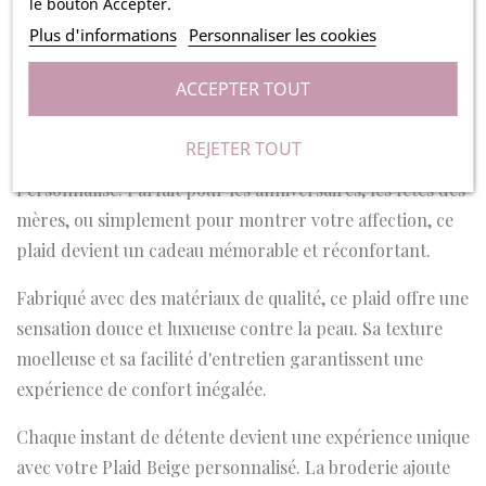
le bouton Accepter.
Conçu pour offrir une couverture enveloppante, ce plaid
Plus d'informations
Personnaliser les cookies
devient votre compagnon idéal pour les soirées
douillettes devant la télévision ou pour ajouter une
ACCEPTER TOUT
couche de confort à votre lit.
REJETER TOUT
Offrez une étreinte personnalisée avec notre Plaid Beige
Personnalisé. Parfait pour les anniversaires, les fêtes des
mères, ou simplement pour montrer votre affection, ce
plaid devient un cadeau mémorable et réconfortant.
Fabriqué avec des matériaux de qualité, ce plaid offre une
sensation douce et luxueuse contre la peau. Sa texture
moelleuse et sa facilité d'entretien garantissent une
expérience de confort inégalée.
Chaque instant de détente devient une expérience unique
avec votre Plaid Beige personnalisé. La broderie ajoute