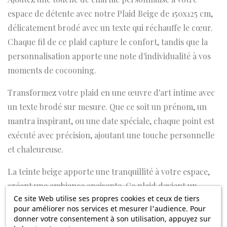
espace de détente avec notre Plaid Beige de 150x125 cm,
délicatement brodé avec un texte qui réchauffe le cœur.
Chaque fil de ce plaid capture le confort, tandis que la
personnalisation apporte une note d'individualité à vos
moments de cocooning.
Transformez votre plaid en une œuvre d'art intime avec
un texte brodé sur mesure. Que ce soit un prénom, un
mantra inspirant, ou une date spéciale, chaque point est
exécuté avec précision, ajoutant une touche personnelle
et chaleureuse.
La teinte beige apporte une tranquillité à votre espace,
créant une ambiance apaisante. Ce plaid devient un
Ce site Web utilise ses propres cookies et ceux de tiers
accessoire polyvalent, s'intégrant parfaitement dans
pour améliorer nos services et mesurer l'audience. Pour
n'importe quelle pièce de la maison.
donner votre consentement à son utilisation, appuyez sur