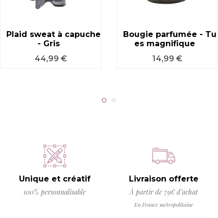
Plaid sweat à capuche
Bougie parfumée - Tu
- Gris
es magnifique
Prix
Prix
44,99 €
14,99 €
Unique et créatif
Livraison offerte
100% personnalisable
À partir de 79€ d’achat
En France métropolitaine