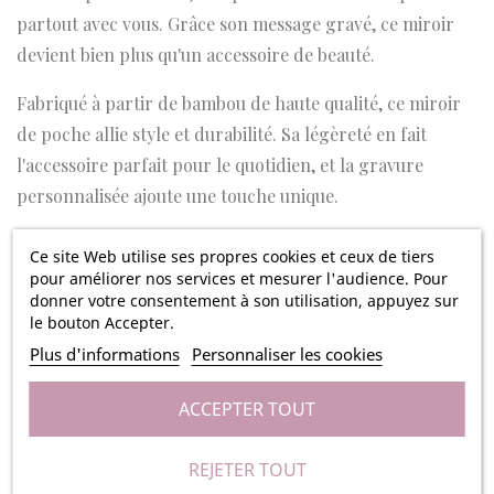
partout avec vous. Grâce son message gravé, ce miroir
devient bien plus qu'un accessoire de beauté.
Fabriqué à partir de bambou de haute qualité, ce miroir
de poche allie style et durabilité. Sa légèreté en fait
l'accessoire parfait pour le quotidien, et la gravure
personnalisée ajoute une touche unique.
Exprimez-vous à travers un texte gravé personnalisé,
Ce site Web utilise ses propres cookies et ceux de tiers
que ce soit une citation inspirante, un mot qui vous tient à
pour améliorer nos services et mesurer l'audience. Pour
donner votre consentement à son utilisation, appuyez sur
cœur, ou une date spéciale. Créez un miroir qui vous
le bouton Accepter.
ressemble, ou offrez-le en cadeau pour marquer une
Plus d'informations
Personnaliser les cookies
occasion spéciale.
ACCEPTER TOUT
Glissez ce miroir de poche personnalisé dans votre sac à
main, poche ou trousse de maquillage, et ayez toujours
REJETER TOUT
un miroir à portée de main. Parfait pour les retouches de