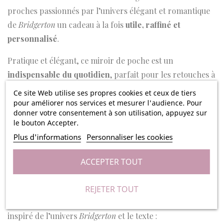
proches passionnés par l’univers élégant et romantique
de
Bridgerton
un cadeau à la fois
utile, raffiné et
personnalisé
.
Pratique et élégant, ce miroir de poche est un
indispensable du quotidien
, parfait pour les retouches à
tout moment de la journée. Ce joli cadeau personnalisé
Ce site Web utilise ses propres cookies et ceux de tiers
ravira à coup sûr vos proches.
pour améliorer nos services et mesurer l'audience. Pour
donner votre consentement à son utilisation, appuyez sur
le bouton Accepter.
En plus d’être joli et pratique, ce miroir est
écologique
,
Plus d'informations
Personnaliser les cookies
car fabriqué en
bambou
, une matière naturelle et
durable.
ACCEPTER TOUT
Personnalisation unique dans l’esprit Lady
Whistledown
REJETER TOUT
Le miroir est
gravé au laser
avec un visuel élégant
inspiré de l’univers
Bridgerton
et le texte :