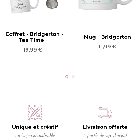
Coffret - Bridgerton -
Mug - Bridgerton
Tea Time
Prix
11,99 €
Prix
19,99 €
Unique et créatif
Livraison offerte
100% personnalisable
À partir de 79€ d’achat