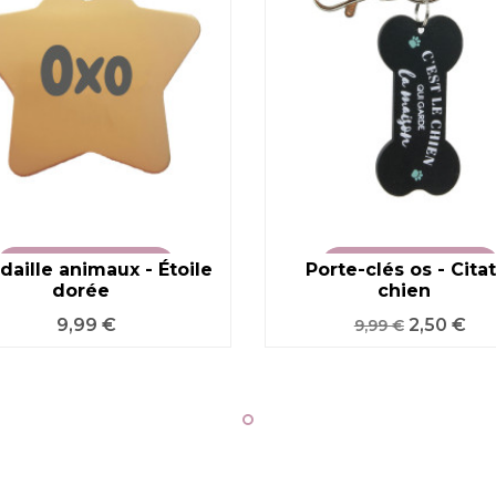
aille animaux - Étoile
VOIR LE PRODUIT
Porte-clés os - Cita
VOIR LE PRODUIT
dorée
chien
Prix
Prix
Prix
9,99 €
2,50 €
9,99 €
de
base