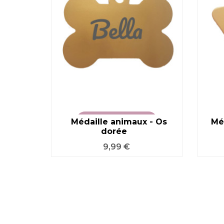
Médaille animaux - Os
VOIR LE PRODUIT
Méd
dorée
Prix
9,99 €