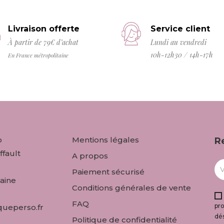
Livraison offerte
Service client
À partir de 79€ d’achat
Lundi au vendredi
10h-12h30 / 14h-17h
En France métropolitaine
o
Mentions légales
R
ffault
A propos
Paiement sécurisé
aine
Conditions générales de vente
FAQ
pr
ueperso.fr
dés
Politique de confidentialité