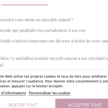
 possédez vous-même un adorable animal ?
i jolie que qualitative ira parfaitement à son cou.
aille résistera longtemps aux diverses activités de votre anim
hien. Ce médaillon possède un petit anneau à son extrémité s
al.
ions que vous souhaitez : le nom de votre compagnon, votre n
ite Web utilise ses propres cookies et ceux de tiers pour améliorer
ices et mesurer l'audience. Pour donner votre consentement à so
isation, appuyez sur le bouton Accepter.
s d'informations
Personnaliser les cookies
Argenté
REJETER TOUT
ACCEPTER TOUT