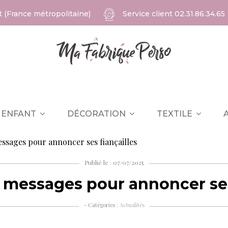
at (France métropolitaine)
Service client
02.31.86.34.65
ENFANT
DÉCORATION
TEXTILE
essages pour annoncer ses fiançailles
Publié le : 07/07/2025
 messages pour annoncer ses
- Catégories :
Actualités