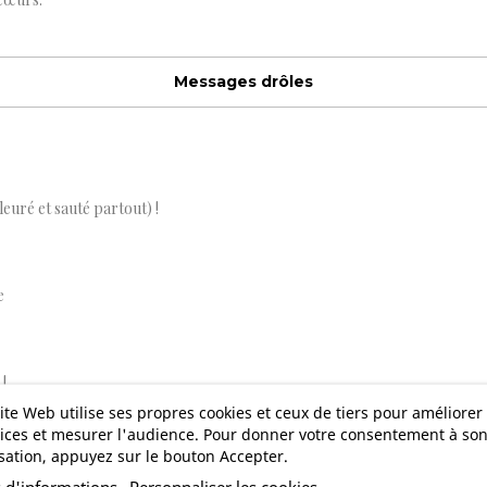
Messages drôles
leuré et sauté partout) !
e
!
ite Web utilise ses propres cookies et ceux de tiers pour améliorer
ices et mesurer l'audience. Pour donner votre consentement à so
isation, appuyez sur le bouton Accepter.
Messages originaux
s d'informations
Personnaliser les cookies