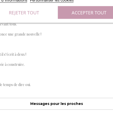
REJETER TOUT
ACCEPTER TOUT
 : on se fiance, on s’aime, et on vous le dit !
evant tous.
once une grande nouvelle !
 s’écrit à deux !
ie à construire.
e temps de dire oui.
Messages pour les proches