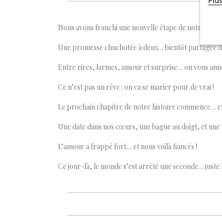
Nous avons franchi une nouvelle étape de notre histoire
Une promesse chuchotée à deux… bientôt partagée d
Entre rires, larmes, amour et surprise… on vous ann
Ce n’est pas un rêve : on va se marier pour de vrai !
Le prochain chapitre de notre histoire commence… et il
Une date dans nos cœurs, une bague au doigt, et une v
L’amour a frappé fort… et nous voilà fiancés !
Ce jour-là, le monde s’est arrêté une seconde… juste l