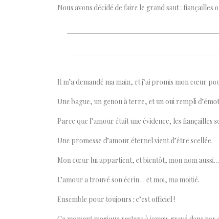
Nous avons décidé de faire le grand saut : fiançailles off
Il m’a demandé ma main, et j’ai promis mon cœur pour
Une bague, un genou à terre, et un oui rempli d’émo
Parce que l’amour était une évidence, les fiançailles
Une promesse d’amour éternel vient d’être scellée.
Mon cœur lui appartient, et bientôt, mon nom aussi…
L’amour a trouvé son écrin… et moi, ma moitié.
Ensemble pour toujours : c’est officiel !
Ce moment magique restera à jamais gravé dans nos 