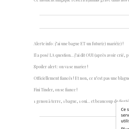
Alerte info : j’ai une bague ET un futur(e) marié(e) !
Il a posé LA question… j’ai dit OUI (après avoir crié, p
Spoiler alert : on va se marier !
Officiellement fiancés ! Et non, ce n’est pas une blagu
Fini Tinder, on se fiance !
1 genou à terre, 1 bague, 1 oui… et beaucoup de fierté 
Ce s
serv
util
Plu