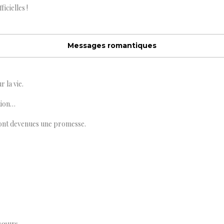
icielles !
Messages romantiques
 la vie.
tion…
 sont devenues une promesse.
cœurs.