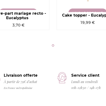
re-part mariage recto -
VOIR LE PRODUIT
VOIR LE PRODUIT
Cake topper - Eucaly
Eucalyptus
Prix
19,99 €
Prix
3,70 €
Livraison offerte
Service client
À partir de 79€ d’achat
Lundi au vendredi
10h-12h30 / 14h-17h
En France métropolitaine