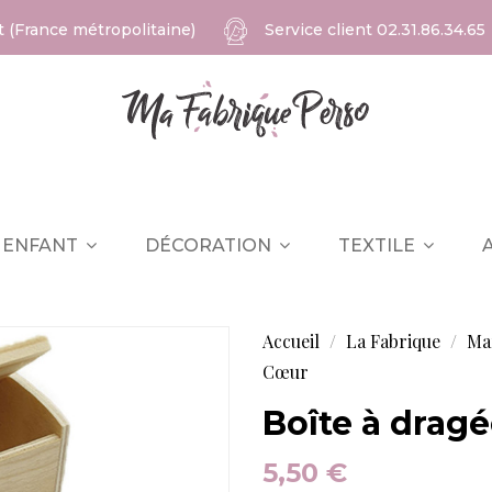
at (France métropolitaine)
Service client
02.31.86.34.65
ENFANT
DÉCORATION
TEXTILE
Accueil
La Fabrique
Ma
Cœur
Boîte à drag
5,50 €