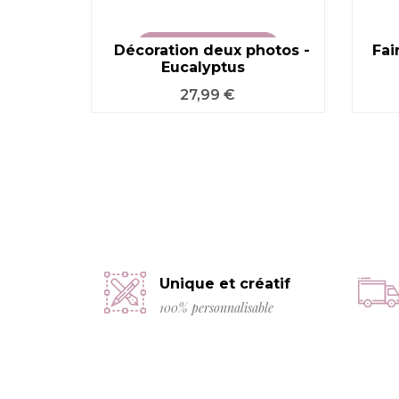
Décoration deux photos -
VOIR LE PRODUIT
Fai
Eucalyptus
Prix
27,99 €
Unique et créatif
100% personnalisable