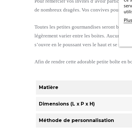
Pour remercier vos invités d’avoir participé à c
serv
de nombreux dragées.
Vos convives pourront re
util
Plu
Toutes les petites gourmandises seront bien gar
légèrement varier entre les boites.
Aucun risque
s’ouvre en le poussant vers le haut et se refer
Afin de rendre cette adorable petite boîte en b
Matière
Dimensions (L x P x H)
Méthode de personnalisation