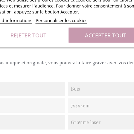
ette journée si particulière qu’est votre mariage, vous pourrez gl
ices et mesurer l'audience. Pour donner votre consentement à so
ntrer chez eux avec un adorable souvenir de cette superbe jou
isation, appuyez sur le bouton Accepter.
s d'informations
Personnaliser les cookies
dées à l’intérieur de ce petit coffre de 7 cm de longueur sur 4 
REJETER TOUT
ACCEPTER TOUT
 pour vos invités d’égarer les dragées en rentrant chez eux, la 
me en faisant le mouvement inverse.
ois unique et originale, vous pouvez la faire graver avec vos de
Bois
7x4x4cm
Gravure laser