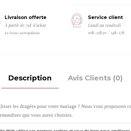
Livraison offerte
Service client
À partir de 79€ d’achat
Lundi au vendredi
10h-12h30 / 14h-17h
En France métropolitaine
Description
Avis Clients (0)
lisser les dragées pour votre mariage ?
Nous vous proposons ces
urmandises que vous aurez choisies.
ite Web utilise ses propres cookies et ceux de tiers pour améliorer