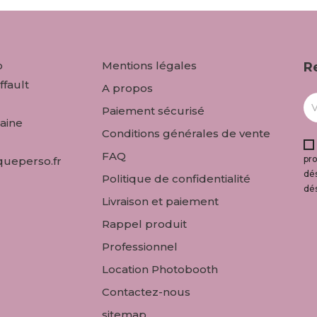
o
Mentions légales
R
ffault
A propos
Paiement sécurisé
aine
Conditions générales de vente
FAQ
pr
ueperso.fr
dés
Politique de confidentialité
dé
Livraison et paiement
Rappel produit
Professionnel
Location Photobooth
Contactez-nous
sitemap