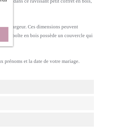
isser dans ce ravissant petit coffret en bois,
n
rnée.
cm de largeur.
Ces dimensions peuvent
petite boîte en bois possède un couvercle qui
ux prénoms et la date de votre mariage.