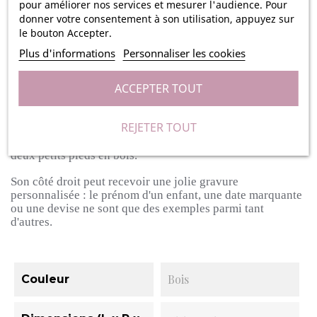
pour améliorer nos services et mesurer l'audience. Pour
adorable décoration en bois colorée est entièrement
donner votre consentement à son utilisation, appuyez sur
personnalisable avec le texte de votre choix.
le bouton Accepter.
Ce cadre photo en bois vous permettra de partager vos
Plus d'informations
Personnaliser les cookies
jolis souvenirs en famille ou entre amis, et permettra
également d'ajouter une jolie touche de décoration à votre
ACCEPTER TOUT
intérieur.
Posé sur un meuble, il apportera un esprit naturel
à votre maison grâce à sa finition en bois.
Sa grande
dimension vous permettra d'y glisser une photo de 10 cm
REJETER TOUT
par 15 cm, que vous pourrez faire tenir grâce à une petite
pince à linge en bois.
Le cadre tient debout grâce à ses
deux petits pieds en bois.
Son côté droit peut recevoir une jolie gravure
personnalisée :
le prénom d'un enfant, une date marquante
ou une devise ne sont que des exemples parmi tant
d'autres.
Bois
Couleur