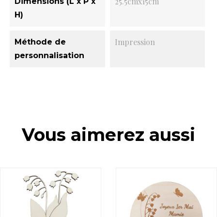
25.5cmx15cm
Dimensions (L x P x
H)
Impression
Méthode de
personnalisation
Vous aimerez aussi