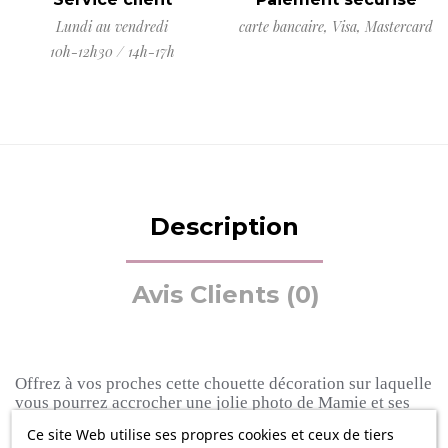
Lundi au vendredi
carte bancaire, Visa, Mastercard
10h-12h30 / 14h-17h
Description
Avis Clients (0)
Offrez à vos proches cette chouette décoration sur laquelle
vous pourrez accrocher une jolie photo de Mamie et ses
petits-enfants.
Cette décoration, imprimée d'un muguet,
Ce site Web utilise ses propres cookies et ceux de tiers
apportera du bonheur aux êtres qui vous sont chers.
Cette