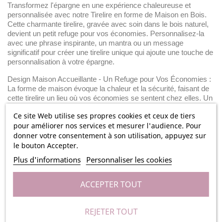
Transformez l'épargne en une expérience chaleureuse et
personnalisée avec notre Tirelire en forme de Maison en Bois.
Cette charmante tirelire, gravée avec soin dans le bois naturel,
devient un petit refuge pour vos économies. Personnalisez-la
avec une phrase inspirante, un mantra ou un message
significatif pour créer une tirelire unique qui ajoute une touche de
personnalisation à votre épargne.
Design Maison Accueillante - Un Refuge pour Vos Économies :
La forme de maison évoque la chaleur et la sécurité, faisant de
cette tirelire un lieu où vos économies se sentent chez elles. Un
ajout charmant à tout espace.
Ce site Web utilise ses propres cookies et ceux de tiers
Personnalisation Totale - Votre Parole, Votre Richesse : Ajoutez
pour améliorer nos services et mesurer l'audience. Pour
une phrase personnelle qui inspire l'épargne, un rappel quotidien
donner votre consentement à son utilisation, appuyez sur
de vos objectifs financiers ou un message affectueux. Chaque
le bouton Accepter.
fois que vous déposez une pièce, c'est une affirmation de votre
Plus d'informations
Personnaliser les cookies
succès.
Bois Naturel Durable - Un Écrin pour Vos Projets : Fabriquée en
ACCEPTER TOUT
bois naturel, cette tirelire combine l'esthétique rustique avec une
durabilité qui dure. Un écrin charmant qui évolue avec vos
projets et vos économies.
REJETER TOUT