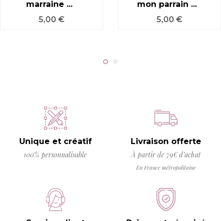
marraine ...
mon parrain ...
Prix
Prix
5,00 €
5,00 €
Unique et créatif
Livraison offerte
100% personnalisable
À partir de 79€ d’achat
En France métropolitaine