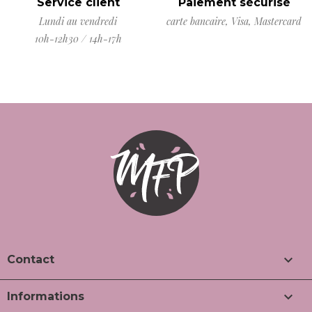
Service client
Paiement sécurisé
Lundi au vendredi
carte bancaire, Visa, Mastercard
10h-12h30 / 14h-17h

Contact

Informations