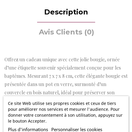
Description
Avis Clients (0)
Offrez un cadeau unique avec cette jolie bougie, ornée
d’une étiquette souvenir spécialement conçue pour les
baptêmes. Mesurant 7 x 7 x 8 cm, cette élégante bougie est
présentée dans un pot en verre, surmonté d’un
couvercle en bois naturel, idéal pour préserver son
délicat parfum.
Ce site Web utilise ses propres cookies et ceux de tiers
pour améliorer nos services et mesurer l'audience. Pour
Ce qui rend cette bougie vraiment originale, c’est son
donner votre consentement à son utilisation, appuyez sur
le bouton Accepter.
étiquette personnalisée, portant l’inscription : « Baptême
Plus d'informations
Personnaliser les cookies
de… », suivie du prénom de l’enfant et de la date de la