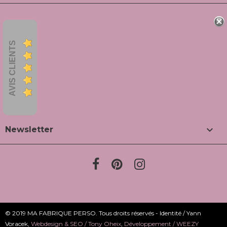
AVIS CLIENTS

Newsletter
© 2019 MA FABRIQUE PERSO. Tous droits réservés - Identité / Yann
Voracek,
Webdesign & SEO / Tony Oheix
,
Développement / WEEZY