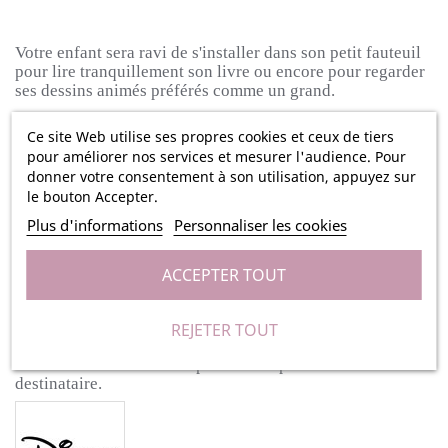
Votre enfant sera ravi de s'installer dans son petit fauteuil
pour lire tranquillement son livre ou encore pour regarder
ses dessins animés préférés comme un grand.
Ce site Web utilise ses propres cookies et ceux de tiers
Et pour le rendre encore plus original, faites broder le
pour améliorer nos services et mesurer l'audience. Pour
prénom de votre enfant au-devant du siège.
Et pour le
donner votre consentement à son utilisation, appuyez sur
rendre en plus original, faites broder le prénom de votre
le bouton Accepter.
enfant au-devant du siège.
De plus, le fauteuil est en mousse, il est donc facile à
Plus d'informations
Personnaliser les cookies
transporter pour un tout petit.
ACCEPTER TOUT
Ses dimensions sont de : 46x42x32cm
La housse est lavable en machine.
REJETER TOUT
Ce petit fauteuil Winnie l'Ourson pourra être offert à un
anniversaire ou à Noël et plaira à coup sûr à son
destinataire.