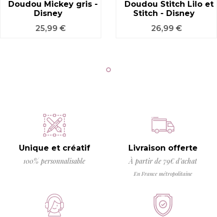
Doudou Mickey gris -
Doudou Stitch Lilo et
Disney
Stitch - Disney
Prix
Prix
25,99 €
26,99 €
Unique et créatif
Livraison offerte
100% personnalisable
À partir de 79€ d’achat
En France métropolitaine