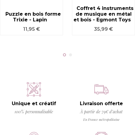
Coffret 4 instruments
Puzzle en bois forme
de musique en métal
Trixie - Lapin
et bois - Egmont Toys
Prix
Prix
11,95 €
35,99 €
Unique et créatif
Livraison offerte
100% personnalisable
À partir de 79€ d’achat
En France métropolitaine