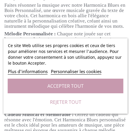
Faites résonner la musique avec notre Harmonica Blues en
Bois Personnalisé, une œuvre musicale gravée du texte de
votre choix. Cet harmonica en bois allie l'élégance
naturelle à la personnalisation créative, créant ainsi un
instrument mélodique qui célèbre l'harmonie de vos mots.
Mélodie Personnalisée :
Chaque note jouée sur cet
harmonica en bois est une expression unique de votre
personnalité. Gravé avec soin du texte de votre choix, il
Ce site Web utilise ses propres cookies et ceux de tiers
devient une extension musicale de vos émotions et de vos
pour améliorer nos services et mesurer l'audience. Pour
souvenirs.
donner votre consentement à son utilisation, appuyez sur
Bois Naturel et Chaleureux :
Fabriqué à partir de bois de
le bouton Accepter.
qualité, cet harmonica allie la richesse sonore naturelle du
Plus d'informations
Personnaliser les cookies
bois à une esthétique chaleureuse. Un instrument qui
séduit autant par son son que par son allure.
ACCEPTER TOUT
Personnalisation Créative :
Ajoutez une touche
personnelle en gravant le texte de votre choix sur
l'harmonica. Que ce soit un nom, une date spéciale, ou un
REJETER TOUT
message inspirant, chaque gravure fait de cet instrument
un trésor unique.
Cadeau Musical et Mémorable :
Offrez un cadeau qui
résonne avec l'émotion. Cet Harmonica Blues personnalisé
est le choix idéal pour les amateurs de musique, une pièce
maîtresse qui évoque des souvenirs à chaque mélodie.