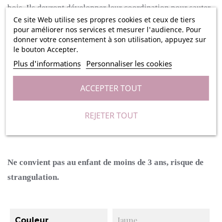
bois.
Ils devront développer leur coordination pour sauter
Ce site Web utilise ses propres cookies et ceux de tiers
après que la corde ait touché le sol !
La corde possède de
pour améliorer nos services et mesurer l'audience. Pour
jolies couleurs moutarde et menthe et les poignées en bois
donner votre consentement à son utilisation, appuyez sur
le bouton Accepter.
sont également colorés d'une jolie couleur verte menthe et
Plus d'informations
Personnaliser les cookies
de bois brut.
ACCEPTER TOUT
Ne laissez pas la corde à sauter dehors ou sous la pluie
lorsque vous avez fini de jouer, mais conservez-la dans un
REJETER TOUT
endroit sec.
Ne convient pas au enfant de moins de 3 ans, risque de
strangulation.
Jaune
Couleur