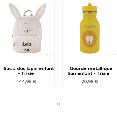
Sac à dos lapin enfant
Gourde métallique
- Trixie
lion enfant - Trixie
Prix
Prix
44,95 €
20,95 €