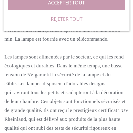
ACCEPTER TOUT
sécurité avec en toute sécurité avec sa villeuse
allumée.
Les lampes ne chauffent pas et consomment peu
REJETER TOUT
d'énergie.
En un clic, la lampe peut être réglée pour
s'éteindre automatiquement après 30 min, 60 min ou 90
min. La lampe est fournie avec un télécommande.
Les lampes sont alimentées par le secteur, ce qui les rend
écologiques et durables.
Dans le même temps, une basse
tension de 5V garantit la sécurité de la lampe et du
câble.
Les lampes disposent d'adorables designs
qui raviront tous les petits et s'adapteront à la décoration
de leur chambre.
Ces objets sont fonctionnels sécurisés et
de grande qualité.
Ils ont reçu le prestigieux certificat TUV
Rheinland,
qui est délivré aux produits de la plus haute
qualité qui ont subi des tests de sécurité rigoureux en