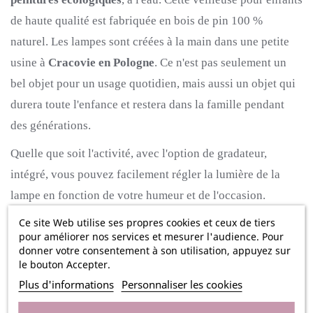
de haute qualité est fabriquée en bois de pin 100 %
naturel.
Les lampes sont créées à la main dans une petite
usine à
Cracovie en Pologne
.
Ce n'est pas seulement un
bel objet pour un usage quotidien, mais aussi un objet qui
durera toute l'enfance et restera dans la famille pendant
des générations.
Quelle que soit l'activité, avec l'option de gradateur,
intégré, vous pouvez facilement régler la lumière de la
lampe en fonction de votre humeur et de l'occasion.
Le mode le plus lumineux de la lampe est suffisant lorsque
Ce site Web utilise ses propres cookies et ceux de tiers
pour améliorer nos services et mesurer l'audience. Pour
vous voulez lire pendant l'heure du coucher et lorsqu'il est
donner votre consentement à son utilisation, appuyez sur
atténué, la lumière de la lampe est suffisamment douce
le bouton Accepter.
pour que la veilleuse reste allumée toute la nuit.
Grâce à la
Plus d'informations
Personnaliser les cookies
technologie LED, votre enfant peut dormir en toute