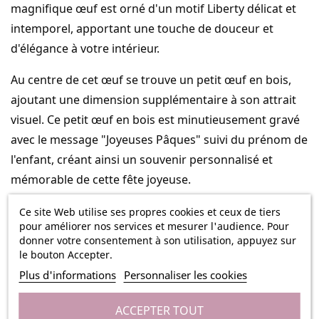
magnifique œuf est orné d'un motif Liberty délicat et
intemporel, apportant une touche de douceur et
d'élégance à votre intérieur.
Au centre de cet œuf se trouve un petit œuf en bois,
ajoutant une dimension supplémentaire à son attrait
visuel. Ce petit œuf en bois est minutieusement gravé
avec le message "Joyeuses Pâques" suivi du prénom de
l'enfant, créant ainsi un souvenir personnalisé et
mémorable de cette fête joyeuse.
Fabriqué avec soin et attention aux détails, cet œuf de
Ce site Web utilise ses propres cookies et ceux de tiers
pour améliorer nos services et mesurer l'audience. Pour
Pâques est conçu pour capturer l'esprit de la saison et
donner votre consentement à son utilisation, appuyez sur
émerveiller petits et grands. Que ce soit pour décorer
le bouton Accepter.
votre maison, offrir en cadeau ou ajouter une touche
Plus d'informations
Personnaliser les cookies
festive à votre table de Pâques, cet œuf est sûr de
devenir un élément central de votre célébration.
ACCEPTER TOUT