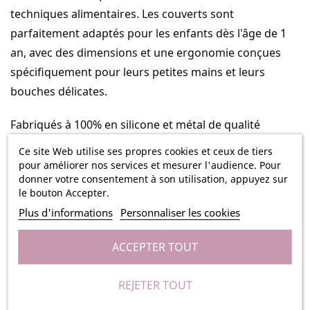
techniques alimentaires. Les couverts sont
parfaitement adaptés pour les enfants dès l'âge de 1
an, avec des dimensions et une ergonomie conçues
spécifiquement pour leurs petites mains et leurs
bouches délicates.
Fabriqués à 100% en silicone et métal de qualité
alimentaire, ces couverts sont sûrs, durables et faciles
Ce site Web utilise ses propres cookies et ceux de tiers
à nettoyer. Le silicone souple et le métal robuste
pour améliorer nos services et mesurer l'audience. Pour
donner votre consentement à son utilisation, appuyez sur
offrent une prise en main confortable et une utilisation
le bouton Accepter.
sécurisée, tandis que le matériau flexible favorise
Plus d'informations
Personnaliser les cookies
l'apprentissage et l'autonomie alimentaire de votre
enfant.
ACCEPTER TOUT
En plus d'encourager l'autonomie pendant les repas,
REJETER TOUT
ces couverts sont également faciles à entretenir. Ils