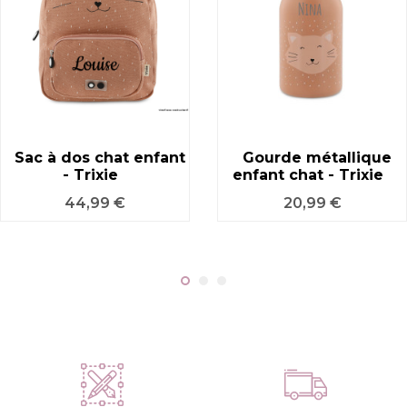
Sac à dos chat enfant
Gourde métallique
- Trixie
enfant chat - Trixie
Prix
Prix
44,99 €
20,99 €