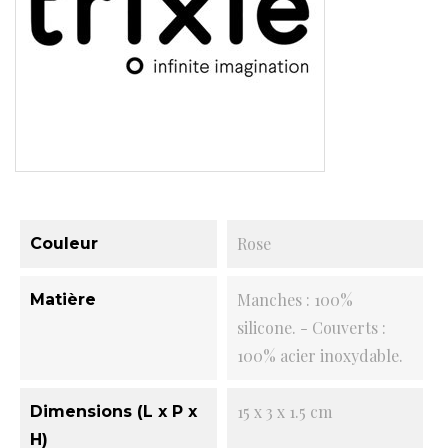
Rose
Couleur
Manches : 100%
Matière
silicone. - Couverts :
100% acier inoxydable.
15 x 3 x 1.5 cm
Dimensions (L x P x
H)