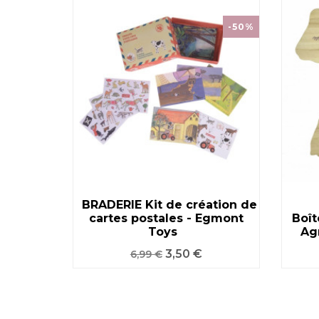
-50%
BRADERIE Kit de création de
uilibre
T
cartes postales - Egmont
VOIR LE PRODUIT
Boît
Toys
Toys
Ag
Prix
Prix
3,50 €
6,99 €
de
base