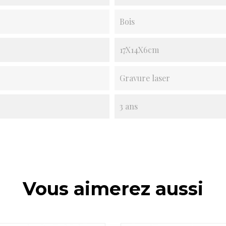
Bois
17X14X6cm
Gravure laser
3 ans
Vous aimerez aussi