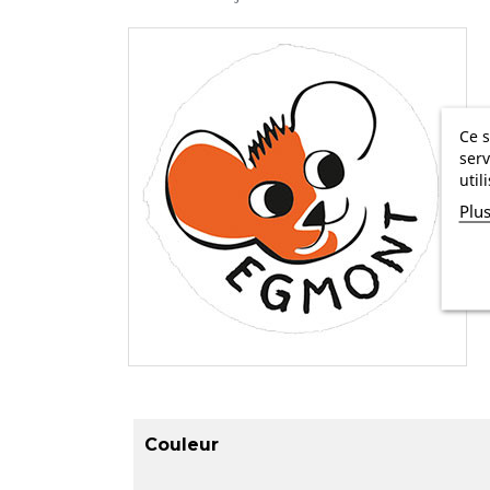
Ce s
serv
util
Plu
Couleur