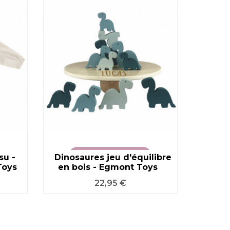
BRADER
su -
Dinosaures jeu d'équilibre
VOIR LE PRODUIT
carte
Toys
en bois - Egmont Toys
Prix
22,95 €