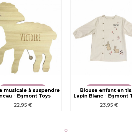
e musicale à suspendre
VOIR LE PRODUIT
Blouse enfant en tis
VOIR LE PRODUIT
neau - Egmont Toys
Lapin Blanc - Egmont 
Prix
Prix
22,95 €
23,95 €