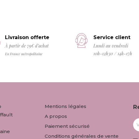
Livraison offerte
Service client
À partir de 79€ d’achat
Lundi au vendredi
10h-12h30 / 14h-17h
En France métropolitaine
o
Mentions légales
R
ffault
A propos
Paiement sécurisé
aine
Conditions générales de vente