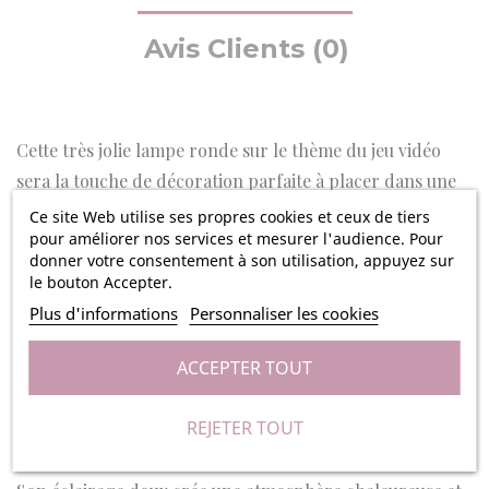
Avis Clients (0)
Cette très jolie lampe ronde sur le thème du jeu vidéo
sera la touche de décoration parfaite à placer dans une
chambre ou un salon. Avec elle, vous pouvez créer une
Ce site Web utilise ses propres cookies et ceux de tiers
pour améliorer nos services et mesurer l'audience. Pour
atmosphère unique. Pour lire, jouer, endormir cette
donner votre consentement à son utilisation, appuyez sur
lampe sphérique transparente sera alors le cadeau
le bouton Accepter.
parfait pour les fans de jeux vidéo.
Plus d'informations
Personnaliser les cookies
La lampe est composée d'une boule de verre 3D projetant
ACCEPTER TOUT
une lumière irisée et vive qui transforme
l'environnement environnant en un spectacle de
REJETER TOUT
couleurs et d'ambiances.