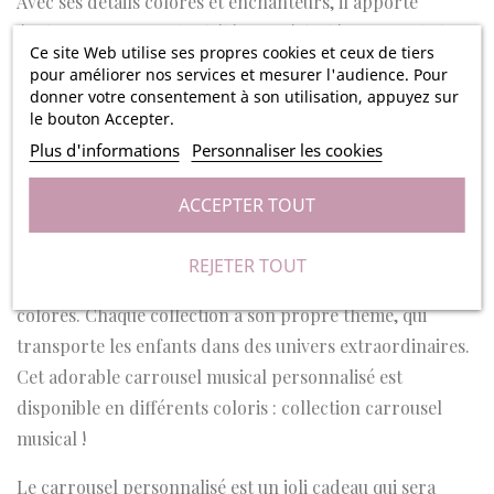
Avec ses détails colorés et enchanteurs, il apporte
également une touche d'élégance à la décoration de la
Ce site Web utilise ses propres cookies et ceux de tiers
chambre de bébé, créant un univers doux et apaisant.
pour améliorer nos services et mesurer l'audience. Pour
donner votre consentement à son utilisation, appuyez sur
Le mécanisme de la boîte se remonte sur la partie
le bouton Accepter.
inférieure du carrousel, tout en tournant les petites
Plus d'informations
Personnaliser les cookies
figurines du centre dans le sens des aiguilles d'une
montre. Il est composé en bois et mesure 13x7.7x17cm.
ACCEPTER TOUT
La marque Amadeus Les Petits propose des jouets et des
REJETER TOUT
décorations pour enfants, avec des détails soignés et
colorés. Chaque collection a son propre thème, qui
transporte les enfants dans des univers extraordinaires.
Cet adorable carrousel musical personnalisé est
disponible en différents coloris : collection carrousel
musical !
Le carrousel personnalisé est un joli cadeau qui sera