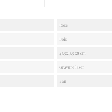
Rose
Bois
45,5x13,5 x8 cm
Gravure laser
1 an