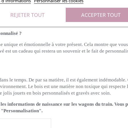
s d'informations
Personnaliser les cookies
e à travers le monde pour ses jouets et accessoires pour enfant
REJETER TOUT
ACCEPTER TOUT
s par le label FSC. Du bois à la peinture, ce jouet est entièremen
sonnalisé ?
e unique et émotionnelle à votre présent. Cela montre que vous 
vé est un cadeau qui restera un souvenir et le fait de personnal
 dans le temps. De par sa matière, il est également indémodable. 
vironnement. Le bois est une matière non toxique qui respecte 
 jolis jouets en bois personnalisés et gravés avec soin.
 les informations de naissance sur les wagons du train. Vous p
r "Personnalisation".