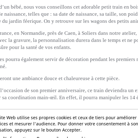
d’un bébé, nous vous conseillons cet adorable petit train en bo
 naissance, telles que : sa date de naissance, sa taille, son poi
e du jardin féerique. On y retrouve sur les wagons des petits anim
France, en Normandie, près de Caen, à Soliers dans notre atelier
avec la gravure, la personnalisation durera dans le temps et ne p
sûre pour la santé de vos enfants.
s pourra également servir de décoration pendant les premiers m
né.
rteront une ambiance douce et chaleureuse à cette pièce.
l’occasion de son premier anniversaire, ce train deviendra un e
 sa coordination main-œil. En effet, il pourra manipuler les 14 
x 8 cm, et ses éléments en bois sont de taille idéale pour les pe
ite Web utilise ses propres cookies et ceux de tiers pour améliorer
ices et mesurer l'audience. Pour donner votre consentement à so
offert lors d’une naissance, un anniversaire, un baptême ou enco
isation, appuyez sur le bouton Accepter.