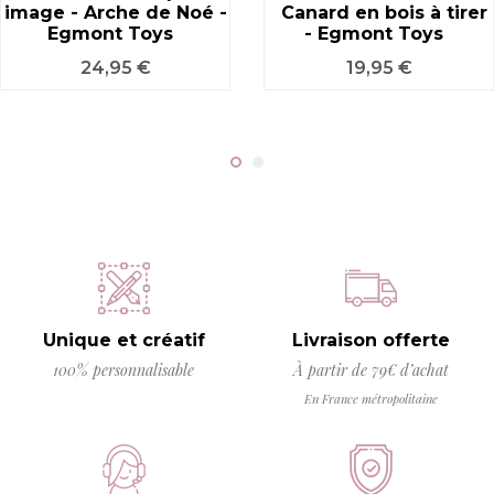
image - Arche de Noé -
Canard en bois à tirer
Egmont Toys
- Egmont Toys
Prix
Prix
24,95 €
19,95 €
Unique et créatif
Livraison offerte
100% personnalisable
À partir de 79€ d’achat
En France métropolitaine