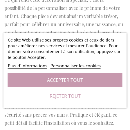
possibilité de la personnaliser avec le prénom de votre
enfant. Chaque pièce devient ainsi un véritable trésor,
parfait pour célébrer un anniversaire, une naissance, ou
simplement pour ajouter une touche de tendresse dans
Ce site Web utilise ses propres cookies et ceux de tiers
votre maison.
pour améliorer nos services et mesurer l'audience. Pour
donner votre consentement à son utilisation, appuyez sur
Chaque décoration est ornée d’une jolie illustration
le bouton Accepter.
imprimée directement sur le bois. Cette touche délicate
Plus d'informations
Personnaliser les cookies
apportera une ambiance douce et accueillante dans
chambre de votre bébé ou même à la porte de sa
ACCEPTER TOUT
chambre.
REJETER TOUT
Vous pourrez l'attacher avec du ruban adhésif double
face, cette décoration en bois peut être fixée en toute
sécurité sans percer vos murs. Pratique et élégant, ce
petit détail facilite l'installation où vous le souhaitez.