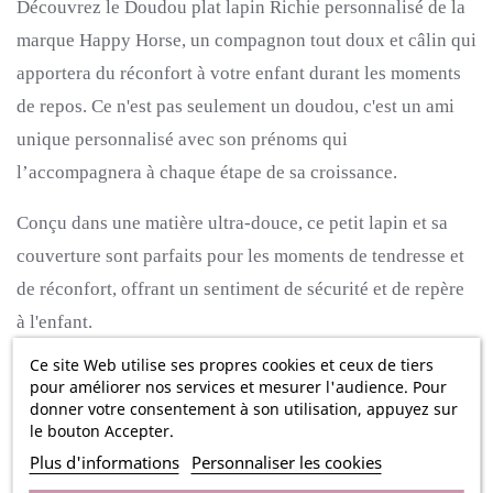
Découvrez le Doudou plat lapin Richie personnalisé de la
marque Happy Horse, un compagnon tout doux et câlin qui
apportera du réconfort à votre enfant durant les moments
de repos. Ce n'est pas seulement un doudou, c'est un ami
unique personnalisé avec son prénoms qui
l’accompagnera à chaque étape de sa croissance.
Conçu dans une matière ultra-douce, ce petit lapin et sa
couverture sont parfaits pour les moments de tendresse et
de réconfort, offrant un sentiment de sécurité et de repère
à l'enfant.
Ce site Web utilise ses propres cookies et ceux de tiers
Ce doudou peut être personnalisé avec une broderie au
pour améliorer nos services et mesurer l'audience. Pour
prénom de l'enfant, le rendant ainsi unique et spécial. Que
donner votre consentement à son utilisation, appuyez sur
le bouton Accepter.
ce soit pour un cadeau de naissance, un anniversaire ou
Plus d'informations
Personnaliser les cookies
simplement pour faire plaisir, ce doudou devient un objet