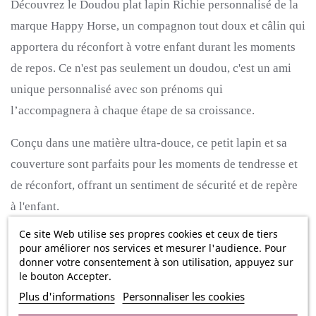
Découvrez le Doudou plat lapin Richie personnalisé de la
marque Happy Horse, un compagnon tout doux et câlin qui
apportera du réconfort à votre enfant durant les moments
de repos. Ce n'est pas seulement un doudou, c'est un ami
unique personnalisé avec son prénoms qui
l’accompagnera à chaque étape de sa croissance.
Conçu dans une matière ultra-douce, ce petit lapin et sa
couverture sont parfaits pour les moments de tendresse et
de réconfort, offrant un sentiment de sécurité et de repère
à l'enfant.
Ce site Web utilise ses propres cookies et ceux de tiers
Ce doudou peut être personnalisé avec une broderie au
pour améliorer nos services et mesurer l'audience. Pour
prénom de l'enfant, le rendant ainsi unique et spécial. Que
donner votre consentement à son utilisation, appuyez sur
le bouton Accepter.
ce soit pour un cadeau de naissance, un anniversaire ou
Plus d'informations
Personnaliser les cookies
simplement pour faire plaisir, ce doudou devient un objet