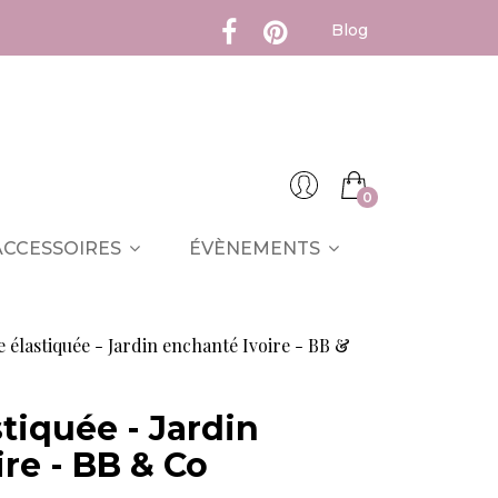
Blog
0
ACCESSOIRES
ÉVÈNEMENTS
e élastiquée - Jardin enchanté Ivoire - BB &
stiquée - Jardin
re - BB & Co