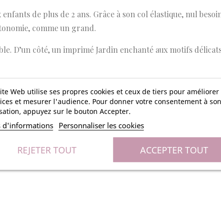
enfants de plus de 2 ans. Grâce à son col élastique, nul besoin
 autonomie, comme un grand.
rsible. D’un côté, un imprimé Jardin enchanté aux motifs délica
iette avec la broderie du prénom de votre enfant en bas du m
ite Web utilise ses propres cookies et ceux de tiers pour améliorer
ices et mesurer l'audience. Pour donner votre consentement à so
isation, appuyez sur le bouton Accepter.
s d'informations
Personnaliser les cookies
REJETER TOUT
ACCEPTER TOUT