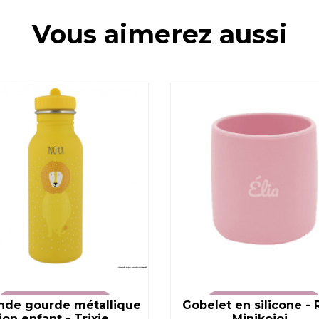
Vous aimerez aussi
nde gourde métallique
VOIR LE PRODUIT
Gobelet en silicone - 
VOIR LE PRODUIT
lion enfant - Trixie
Minikoioi