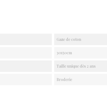
Gaze de coton
30x50cm
Taille unique dès 2 ans
Broderie