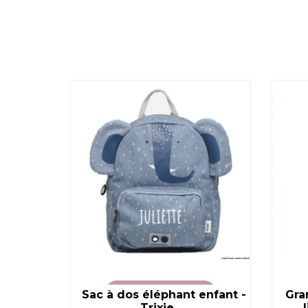
enfant
T
Sac à dos éléphant enfant -
VOIR LE PRODUIT
Gra
Trixie