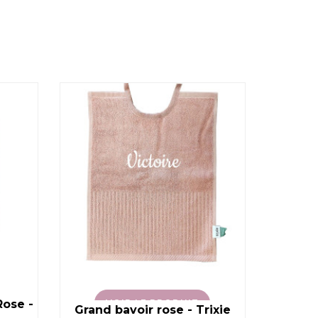
Rose -
VOIR LE PRODUIT
Set 
Grand bavoir rose - Trixie