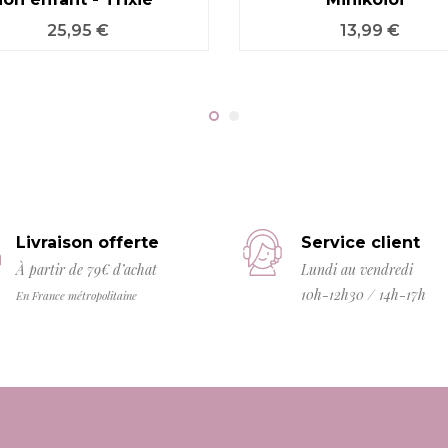
Prix
Prix
25,95 €
13,99 €
Livraison offerte
Service client
À partir de 79€ d’achat
Lundi au vendredi
10h-12h30 / 14h-17h
En France métropolitaine