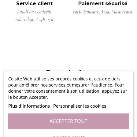
Service client
Paiement sécurisé
Lundi au vendredi
carte bancaire, Visa, Mastercard
10h-12h30 / 14h-17h
Description
Ce site Web utilise ses propres cookies et ceux de tiers
pour améliorer nos services et mesurer l'audience. Pour
donner votre consentement à son utilisation, appuyez sur
Avis Clients (0)
le bouton Accepter.
Plus d'informations
Personnaliser les cookies
ACCEPTER TOUT
Surprenez vos convives et vos proches et annoncez leur
que vous vous direz prochainement « Oui !
» avec c
et