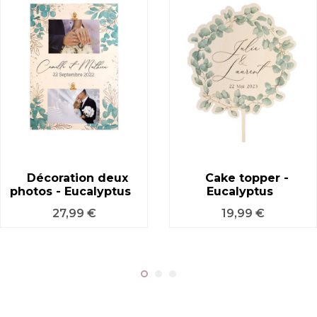
Décoration deux
Cake topper -
photos - Eucalyptus
Eucalyptus
Prix
Prix
27,99 €
19,99 €