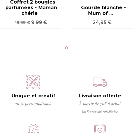
Coffret 2 bougies
parfumées - Maman
Gourde blanche -
chérie
Mum of ...
Prix
Prix
Prix
9,99 €
24,95 €
19,99 €
de
base
Unique et créatif
Livraison offerte
100% personnalisable
À partir de 79€ d’achat
En France métropolitaine