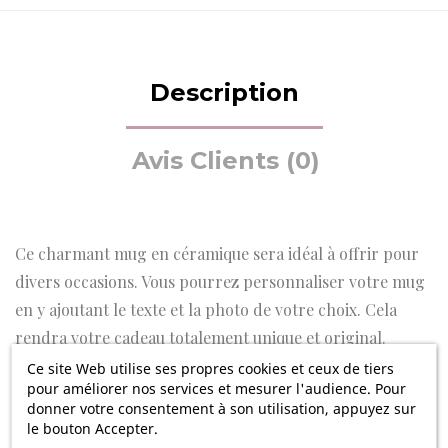
Description
Avis Clients (0)
Ce charmant mug en céramique sera idéal à offrir pour
divers occasions. Vous pourrez personnaliser votre mug
en y ajoutant le texte et la photo de votre choix. Cela
rendra votre cadeau totalement unique et original.
Ce site Web utilise ses propres cookies et ceux de tiers
Découvrez notre Mug imprimé du texte et de la photo de
pour améliorer nos services et mesurer l'audience. Pour
votre choix, une objet unique qui transformera chaque
donner votre consentement à son utilisation, appuyez sur
le bouton Accepter.
pause café en un moment précieux et plein d'émotion.