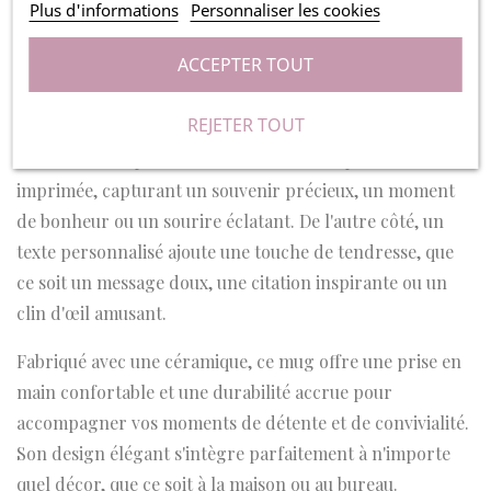
Plus d'informations
Personnaliser les cookies
Avec la possibilité de personnaliser à la fois avec une
photo et un texte, ce mug devient bien plus qu'une simple
ACCEPTER TOUT
tasse : c'est un véritable objet de souvenir, un symbole de
moments inoubliables.
REJETER TOUT
D'un côté, une photo chère à votre cœur peut être
imprimée, capturant un souvenir précieux, un moment
de bonheur ou un sourire éclatant. De l'autre côté, un
texte personnalisé ajoute une touche de tendresse, que
ce soit un message doux, une citation inspirante ou un
clin d'œil amusant.
Fabriqué avec une céramique, ce mug offre une prise en
main confortable et une durabilité accrue pour
accompagner vos moments de détente et de convivialité.
Son design élégant s'intègre parfaitement à n'importe
quel décor, que ce soit à la maison ou au bureau.