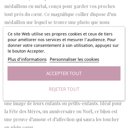
médaillons en métal, conçu pour garder vos proches
tout près du cœur. Ce magnifique collier dispose d’un
médaillon sur lequel se trouve une photo que nous
venons imprimer, ce médaillon permet d’y insérer une
Ce site Web utilise ses propres cookies et ceux de tiers
photo personnalisée de vos proches.
pour améliorer nos services et mesurer l'audience. Pour
donner votre consentement à son utilisation, appuyez sur
Sur le dessus du second médaillon, une délicate gravure
le bouton Accepter.
en forme de cœur ajoute une touche de tendresse à ce
Plus d'informations
Personnaliser les cookies
collier en métal. Fabriqué en métal de haute qualité, il
ACCEPTER TOUT
résiste au temps.
Ce collier est le cadeau parfait pour les mamans et les
REJETER TOUT
mamies, leur permettant de porter toujours avec elles
une image de leurs enfants ou petits-enfants. Idéal pour
la Fête des Mères, un anniversaire ou Noël, ce bijou est
une preuve d’amour et d’affection qui saura les toucher
en plein cœur.