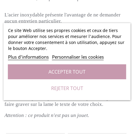
L'acier inoxydable présente l'avantage de ne demander
aucun entretien particulier.
Ce site Web utilise ses propres cookies et ceux de tiers
pour améliorer nos services et mesurer l'audience. Pour
Quant au manche, il est issu de bois d'exploitation
donner votre consentement à son utilisation, appuyez sur
française, il vernit pour être protégé contre l'humidité et
le bouton Accepter.
les salissures.
Ce couteau dispose d'une sécurité coulissante qui permet
Plus d'informations
Personnaliser les cookies
de bloquer la lame en position ouverte, mais aussi de
verrouiller la lame en position fermée.
ACCEPTER TOUT
C’est le cadeau qui fera plaisir pour la fête des pères des
REJETER TOUT
grands-pères ou pour un anniversaire, par exemple.
Et afin
de rendre ce petit objet totalement unique, vous pouvez
faire graver sur la lame le texte de votre choix.
Attention : ce produit n'est pas un jouet.