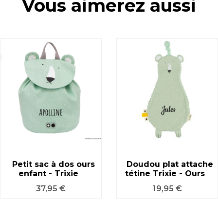
Vous aimerez aussi
Petit sac à dos ours
Doudou plat attache
enfant - Trixie
tétine Trixie - Ours
Prix
Prix
37,95 €
19,95 €