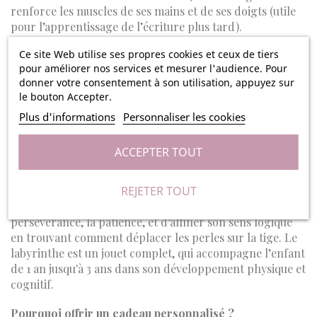
renforce les muscles de ses mains et de ses doigts (utile
pour l’apprentissage de l’écriture plus tard).
Ce site Web utilise ses propres cookies et ceux de tiers
En jouant avec ce jouet, l’enfant développe également sa
pour améliorer nos services et mesurer l'audience. Pour
capacité de résolution de problèmes. Il apprend que,
donner votre consentement à son utilisation, appuyez sur
pour former le petit animal, les anneaux doivent être
le bouton Accepter.
empilés dans un ordre précis, du plus grand au plus
Plus d'informations
Personnaliser les cookies
petit.
En manipulant les anneaux, il comprend qu’ils ont
ACCEPTER TOUT
différentes tailles et apprend à reconnaître diverses
couleurs, stimulant ainsi son sens de la vue.
REJETER TOUT
Ce jouet en bois lui permet également d’apprendre la
persévérance, la patience, et d’affiner son sens logique
en trouvant comment déplacer les perles sur la tige. Le
labyrinthe est un jouet complet, qui accompagne l’enfant
de 1 an jusqu'à 3 ans dans son développement physique et
cognitif.
Pourquoi offrir un cadeau personnalisé ?