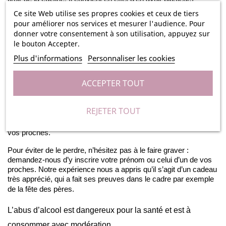
répartis dans des lieux stratégiques. Il s’agit bien entendu du
Ce site Web utilise ses propres cookies et ceux de tiers
célèbre et intemporel décapsuleur.
pour améliorer nos services et mesurer l'audience. Pour
donner votre consentement à son utilisation, appuyez sur
Il vous permettra d’ouvrir sans le moindre effort vos bouteilles
le bouton Accepter.
de bière notamment. D’une surface plane, cet objet ne prend
vraiment pas de place et permet d’être rangé n’importe où.
Plus d'informations
Personnaliser les cookies
Cependant, quand il est égaré et qu’il faut ouvrir une bouteille
sans son aide, on comprend à quel point il est indispensable. Il
ACCEPTER TOUT
est constitué d’une partie en métal lui conférant une robustesse
sans failles et lui permettant d’ouvrir de nombreuses capsules
de bouteilles, et d’une autre partie en bambou qui lui apporte un
REJETER TOUT
côté naturel et tendance et qui plaira au plus grand nombre.
Vous pourrez alors commencer à déguster un bon apéro avec
vos proches.
Pour éviter de le perdre, n’hésitez pas à le faire graver :
demandez-nous d’y inscrire votre prénom ou celui d’un de vos
proches. Notre expérience nous a appris qu’il s’agit d’un cadeau
très apprécié, qui a fait ses preuves dans le cadre par exemple
de la fête des pères.
L’abus d’alcool est dangereux pour la santé et est à
consommer avec modération.