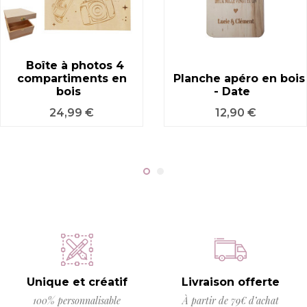
Boîte à photos 4
compartiments en
Planche apéro en bois
bois
- Date
Prix
Prix
24,99 €
12,90 €
Unique et créatif
Livraison offerte
100% personnalisable
À partir de 79€ d’achat