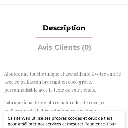
Description
Avis Clients (0)
Ajoutez une touche unique et accueillante à votre entrée
avec ce paillasson brossant en coco gravé,
personnalisable avec le texte de votre choix.
Fabriqué à partir de fibres naturelles de coco, ce
paillasson est à la fois esthétique et pratique.
Ce site Web utilise ses propres cookies et ceux de tiers
Son matériau robuste et ses propriétés brossantes
pour améliorer nos services et mesurer l'audience. Pour