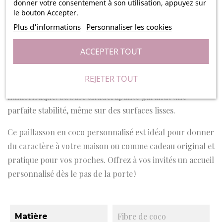
donner votre consentement à son utilisation, appuyez sur
permettent de retenir efficacement la saleté et les débris,
le bouton Accepter.
tout en offrant une surface durable pour un usage
Plus d'informations
Personnaliser les cookies
quotidien.
ACCEPTER TOUT
Gravé avec précision, le texte que vous choisissez rendra
ce paillasson véritablement unique, qu'il s'agisse d'un
REJETER TOUT
message de bienvenue, d'un nom ou d'une phrase
humoristique. Sa base antidérapante garantit une
parfaite stabilité, même sur des surfaces lisses.
Ce paillasson en coco personnalisé est idéal pour donner
du caractère à votre maison ou comme cadeau original et
pratique pour vos proches. Offrez à vos invités un accueil
personnalisé dès le pas de la porte !
Fibre de coco
Matière