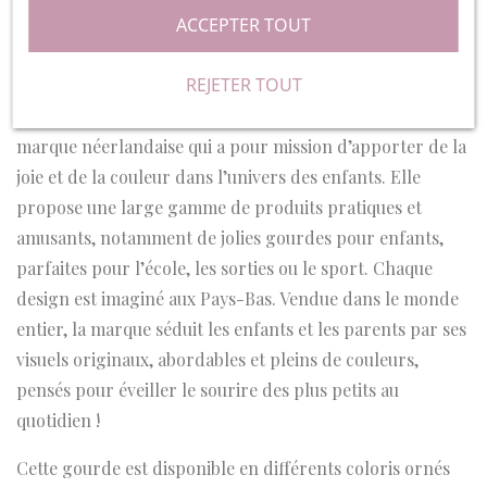
main avec de l’eau chaude savonneuse, puis de la laisser
ACCEPTER TOUT
sécher à l’air libre. Cette gourde ne passe ni au lave-
vaisselle, ni au four à micro-ondes.
REJETER TOUT
Créée par deux amies, A Little Lovely Company est une
marque néerlandaise qui a pour mission d’apporter de la
joie et de la couleur dans l’univers des enfants. Elle
propose une large gamme de produits pratiques et
amusants, notamment de jolies gourdes pour enfants,
parfaites pour l’école, les sorties ou le sport. Chaque
design est imaginé aux Pays-Bas. Vendue dans le monde
entier, la marque séduit les enfants et les parents par ses
visuels originaux, abordables et pleins de couleurs,
pensés pour éveiller le sourire des plus petits au
quotidien !
Cette gourde est disponible en différents coloris ornés