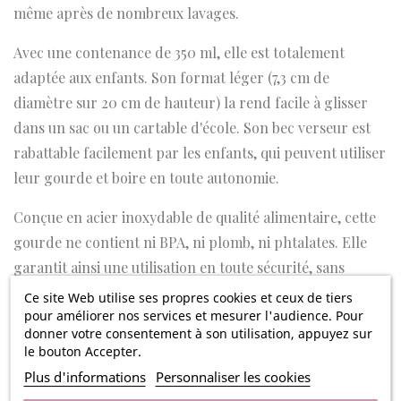
même après de nombreux lavages.
Avec une contenance de 350 ml, elle est totalement
adaptée aux enfants. Son format léger (7,3 cm de
diamètre sur 20 cm de hauteur) la rend facile à glisser
dans un sac ou un cartable d'école. Son bec verseur est
rabattable facilement par les enfants, qui peuvent utiliser
leur gourde et boire en toute autonomie.
Conçue en acier inoxydable de qualité alimentaire, cette
gourde ne contient ni BPA, ni plomb, ni phtalates. Elle
garantit ainsi une utilisation en toute sécurité, sans
risque pour la santé de vos enfants. Sa fabrication
Ce site Web utilise ses propres cookies et ceux de tiers
pour améliorer nos services et mesurer l'audience. Pour
robuste lui assure également une excellente durabilité,
donner votre consentement à son utilisation, appuyez sur
même après de nombreux usages.
le bouton Accepter.
Plus d'informations
Personnaliser les cookies
Pour l'entretien de la gourde, il suffit de la laver à la