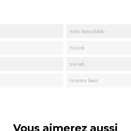
Acier inoxydable
7x22cm
500 mL
Gravure laser
Vous aimerez aussi