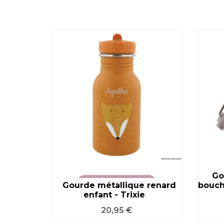
Go
Gourde métallique renard
VOIR LE PRODUIT
bouch
enfant - Trixie
Prix
20,95 €