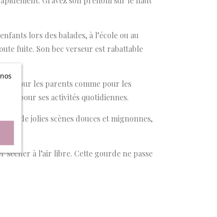
 rapidement. Gravez son prénom sur le haut
nfants lors des balades, à l’école ou au
ute fuite. Son bec verseur est rabattable
 nos
ensés pour les parents comme pour les
n
sant pour ses activités quotidiennes.
corée de jolies scènes douces et mignonnes,
er sécher à l’air libre. Cette gourde ne passe