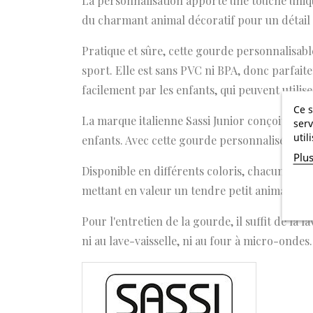
La personnalisation apporte une touche uniq
du charmant animal décoratif pour un détail p
Pratique et sûre, cette gourde personnalisabl
sport. Elle est sans PVC ni BPA, donc parfait
facilement par les enfants, qui peuvent utilis
Ce s
La marque italienne Sassi Junior conçoit des
serv
util
enfants. Avec cette gourde personnalisée, vo
Plu
Disponible en différents coloris, chacun orné
mettant en valeur un tendre petit animal.
Pour l'entretien de la gourde, il suffit de la 
ni au lave-vaisselle, ni au four à micro-ondes.