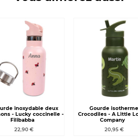
urde inoxydable deux
Gourde isotherme
ons - Lucky coccinelle -
VOIR LE PRODUIT
Crocodiles - A Little L
VOIR LE PRODUIT
Filibabba
Company
Prix
Prix
22,90 €
20,95 €