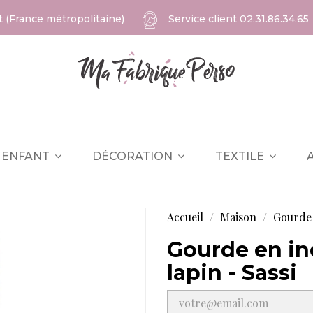
at (France métropolitaine)
Service client
02.31.86.34.65
ENFANT
DÉCORATION
TEXTILE
Accueil
Maison
Gourde e
Gourde en ino
lapin - Sassi