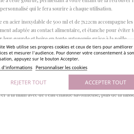
ue à cette gourde, permettant à votre enfant de la retrouver
ersonnalisé qui le fera sourire à chaque utilisation.
e en acier inoxydable de 500 ml et de 7x22cm accompagne les e
ement adaptée au contact alimentaire, et étanche pour éviter to
er leur gourde et boire en toute autonomie grâce à la paille.
ite Web utilise ses propres cookies et ceux de tiers pour améliorer
 produits de puériculture respectueux de l’environnement, p
ices et mesurer l'audience. Pour donner votre consentement à so
isation, appuyez sur le bouton Accepter.
us offrez à votre enfant un compagnon sûr, fonctionnel et amu
s d'informations
Personnaliser les cookies
 d’un adorable petit animal. La gourde à personnaliser est dé
REJETER TOUT
ACCEPTER TOUT
laver à la main avec de l’eau chaude savonneuse, puis de la laiss