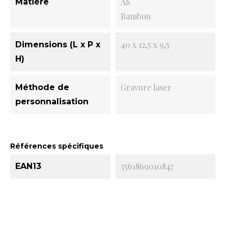
AS
Matière
Bambou
40 x 12,5 x 9,5
Dimensions (L x P x
H)
Gravure laser
Méthode de
personnalisation
Références spécifiques
3561869010847
EAN13