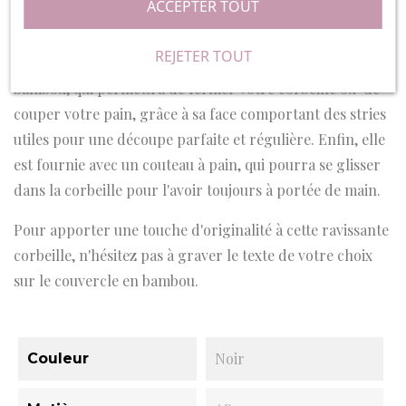
ACCEPTER TOUT
Cette corbeille à pain se compose d'un récipient en
plastique qui recevra tout type de pain ou de baguette.
REJETER TOUT
Elle dispose également d'un couvercle en véritable
bambou, qui permettra de fermer votre corbeille ou de
couper votre pain, grâce à sa face comportant des stries
utiles pour une découpe parfaite et régulière. Enfin, elle
est fournie avec un couteau à pain, qui pourra se glisser
dans la corbeille pour l'avoir toujours à portée de main.
Pour apporter une touche d'originalité à cette ravissante
corbeille, n'hésitez pas à graver le texte de votre choix
sur le couvercle en bambou.
Noir
Couleur