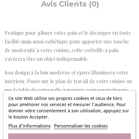
Avis Clients (0)
Pratique pour glisser votre pain et le découper en toute
facilité mais aussi esthétique pour apporter une touche
de modernité à votre cuisine, cette corbeille à pain
s'avèrera être un objet indispensable.
Son design à la fois moderne et épuré illuminera votre
intérieur. Posée sur le plan de travail de votre cuisine ou
sur la table de votre salle à manger, vous serez étonné
Ce site Web utilise ses propres cookies et ceux de tiers
par sa belle qualité de finition.
pour améliorer nos services et mesurer l'audience. Pour
donner votre consentement à son utilisation, appuyez sur
Vous pourrez également user de ses 3 fonctions :
le bouton Accepter.
trancher le pain sans danger, le servir élégamment mais
Plus d'informations
Personnaliser les cookies
également le conserver facilement.