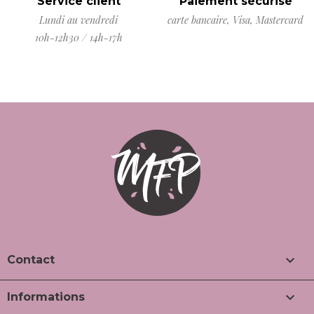
Service client
Paiement sécurisé
Lundi au vendredi
carte bancaire, Visa, Mastercard
10h-12h30 / 14h-17h

Contact

Informations