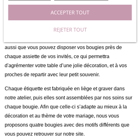
liège sont le petit cadeau idéal à offrir à vos proches, cela
leur permettra de garder un superbe souvenir de votre
ACCEPTER TOUT
mariage. Vous pourrez aussi disposer ces ravissantes
REJETER TOUT
bougies sur le buffet de votre mariage pour ajouter une
touche naturelle et champêtre à votre décoration. Pensez
aussi que vous pouvez disposer vos bougies près de
chaque assiette de vos invités, ce qui permettra
d'agrémenter votre table d’une jolie décoration, et à vos
proches de repartir avec leur petit souvenir.
Chaque étiquette est fabriquée en liège et graver dans
notre atelier, puis elles sont assemblées par nos soins sur
chaque bougie. Afin que celle-ci s’adapte au mieux à la
décoration et au thème de votre mariage, nous vous
proposons quatre bougies avec des motifs différents que
vous pouvez retrouver sur notre site.