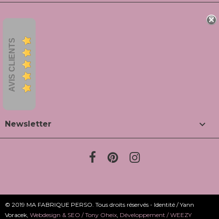
AVIS CLIENTS

Newsletter
© 2019 MA FABRIQUE PERSO. Tous droits réservés - Identité / Yann
Voracek,
Webdesign & SEO / Tony Oheix
,
Développement / WEEZY