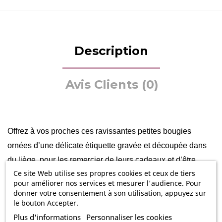
Description
Avis Clients (0)
Offrez à vos proches ces ravissantes petites bougies
ornées d’une délicate étiquette gravée et découpée dans
du liège, pour les remercier de leurs cadeaux et d’être
Ce site Web utilise ses propres cookies et ceux de tiers
venu à votre mariage. Vous pourrez aussi les utiliser en
pour améliorer nos services et mesurer l'audience. Pour
guise de décoration sur vos tables.
donner votre consentement à son utilisation, appuyez sur
le bouton Accepter.
Ces adorables petites bougies ornées d’une étiquette en
Plus d'informations
Personnaliser les cookies