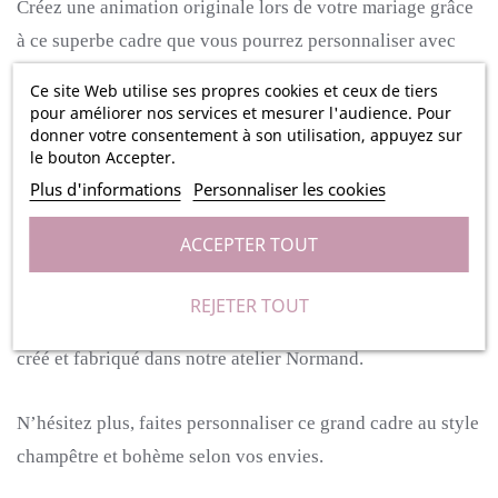
Créez une animation originale lors de votre mariage grâce
à ce superbe cadre que vous pourrez personnaliser avec
vos prénoms et la date de votre mariage.
Ce cadre en bois
Ce site Web utilise ses propres cookies et ceux de tiers
aux motifs travaillés vous permettra de faire de jolies
pour améliorer nos services et mesurer l'audience. Pour
donner votre consentement à son utilisation, appuyez sur
photos et garder de superbes souvenirs de cette journée
le bouton Accepter.
avec vos invités.
Plus d'informations
Personnaliser les cookies
Cet accessoire très tendance en bois de 60 cm sur 60 cm
ACCEPTER TOUT
vous permettra de vous amuser avec vos proches en
prenant de jolies photos.
Ce charmant cadre photo aux
REJETER TOUT
détails gravés est composé de bois et il est entièrement
créé et fabriqué dans notre atelier Normand.
N’hésitez plus, faites personnaliser ce grand cadre au style
champêtre et bohème selon vos envies.