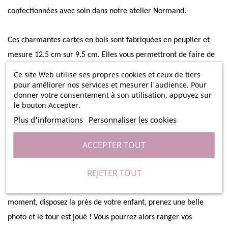
confectionnées avec soin dans notre atelier Normand.
Ces charmantes cartes en bois sont fabriquées en peuplier et
mesure 12.5 cm sur 9.5 cm. Elles vous permettront de faire de
jolies photos légendées et de garder un superbe souvenir de
Ce site Web utilise ses propres cookies et ceux de tiers
pour améliorer nos services et mesurer l'audience. Pour
l’évolution de votre enfant de son premier mois à ses 1 an, de
donner votre consentement à son utilisation, appuyez sur
manière originale et unique. Dans ce ravissant kit de 15 cartes
le bouton Accepter.
vous retrouverez les mois de 1 à 11, une carte « 1 an », ainsi
Plus d'informations
Personnaliser les cookies
qu’une carte de présentation que vous pourrez faire
personnaliser avec le prénom de votre bébé et sa date de
ACCEPTER TOUT
naissance. Vous retrouverez aussi deux jolies cartes avec les
REJETER TOUT
inscriptions « Mon 1er Noël » et « Mon 1er anniversaire ».
Vous n’aurez plus qu’à choisir la carte qui correspond au bon
moment, disposez la près de votre enfant, prenez une belle
photo et le tour est joué ! Vous pourrez alors ranger vos