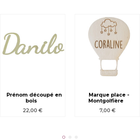
Prénom découpé en
Marque place -
bois
Montgolfière
Prix
Prix
22,00 €
7,00 €