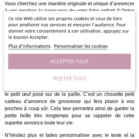
Vous cherchez une manière originale et unique d’annoncer 
à vos proches la naissance de votre futur enfant ? Optez 
pour cette boîte et son petit œuf en bois entièrement 
Ce site Web utilise ses propres cookies et ceux de tiers
pour améliorer nos services et mesurer l'audience. Pour
personnalisable, avec le texte de votre choix.  
donner votre consentement à son utilisation, appuyez sur
le bouton Accepter.
Surprenez vos proches avec cette chouette idée pour 
annoncer votre grossesse. Faites graver sur la boîte une 
Plus d'informations
Personnaliser les cookies
petite phrase énigmatique sur son couvercle, pour faire 
réfléchir vos proches. Puis, annoncez leur la bonne 
ACCEPTER TOUT
nouvelle en faisant graver sur l’œuf une autre petite phrase 
pour qu’ils comprennent qu’ils vont devenir papa, grands-
REJETER TOUT
parents, tonton, tata, ou encore parrain ou marraine. Afin 
que la surprise soit réussie vous retrouverez dans la boîte 
le petit œuf posé sur de la paille. C’est un chouette petit 
cadeau d’annonce de grossesse qui fera plaisir à vos 
proches à coup sûr. Cela leur permettra ainsi de garder la 
petite boîte très longtemps pour se rappeler de cette 
superbe annonce toute leur vie. 
N’hésitez plus et faites personnaliser avec le texte et la 